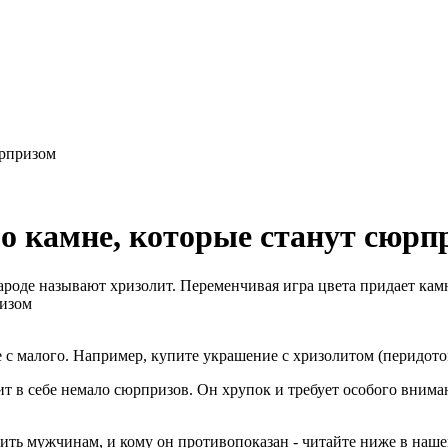
юрпризом
 о камне, которые станут сюрп
ароде называют хризолит. Переменчивая игра цвета придает камн
е с малого. Например, купите украшение с хризолитом (перидото
т в себе немало сюрпризов. Он хрупок и требует особого вниман
сить мужчинам, и кому он противопоказан - читайте ниже в нашей