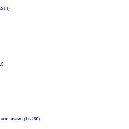
6914)
0)
ризолитами (1к-260)