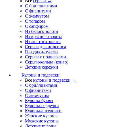
Все
серьги →
С бриллиантами
С фианитами
С жемчугом
С топазом
С сапфиром
Из белого золота
Из красного золота
Из желтого золота
Серьги для пирсинга
Гвоздики-пусеты
Серьги с подвесками
Серьги-кольца (конго)
Детские сережки
Кулоны и подвески
Все
кулоны и подвески →
С бриллиантами
С фианитами
С жемчугом
Кулоны-буквы
Кулоны-сердечки
Кулоны-ангелочки
Женские кулоны
Мужские кулоны
Детские кулоны