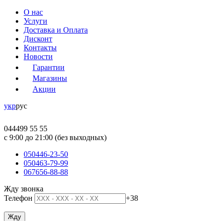
О нас
Услуги
Доставка и Оплата
Дисконт
Контакты
Новости
Гарантии
Магазины
Акции
укр
рус
044
499 55 55
c 9:00 до 21:00 (без выходных)
050
446-23-50
050
463-79-99
067
656-88-88
Жду звонка
Телефон
+38