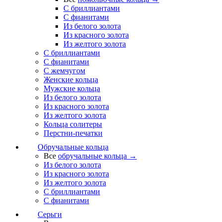
С бриллиантами
С фианитами
Из белого золота
Из красного золота
Из желтого золота
С бриллиантами
С фианитами
С жемчугом
Женские кольца
Мужские кольца
Из белого золота
Из красного золота
Из желтого золота
Кольца солитеры
Перстни-печатки
Обручальные кольца
Все
обручальные кольца →
Из белого золота
Из красного золота
Из желтого золота
С бриллиантами
С фианитами
Серьги