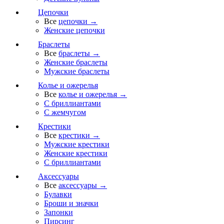
Цепочки
Все
цепочки →
Женские цепочки
Браслеты
Все
браслеты →
Женские браслеты
Мужские браслеты
Колье и ожерелья
Все
колье и ожерелья →
С бриллиантами
С жемчугом
Крестики
Все
крестики →
Мужские крестики
Женские крестики
С бриллиантами
Аксессуары
Все
аксессуары →
Булавки
Броши и значки
Запонки
Пирсинг