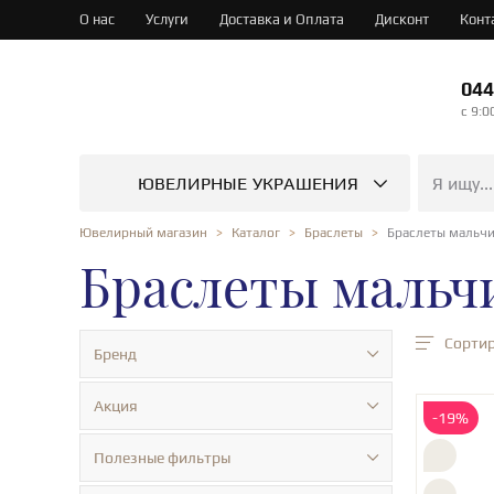
О нас
Услуги
Доставка и Оплата
Дисконт
Конт
044
c 9:0
ЮВЕЛИРНЫЕ УКРАШЕНИЯ
Браслеты мальч
Ювелирный магазин
Каталог
Браслеты
Браслеты мальч
Сортир
Бренд
Акция
-19%
Полезные фильтры