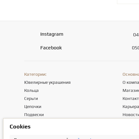
Instagram
04
Facebook
05
Категории:
Основн
Ювелирные украшения
О комп
Кольца
Магази
Серьги
Контак
Цепочки
Карьер
Подвески
Новост
Браслеты
Полезны
Сookies
Крестики
Отзывы