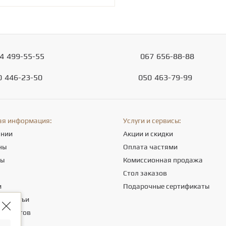
4
499-55-55
067
656-88-88
0
446-23-50
050
463-79-99
ая информация:
Услуги и сервисы:
ании
Акции и скидки
ны
Оплата частями
ты
Комиссионная продажа
а
Стол заказов
и
Подарочные сертификаты
е статьи
 клиентов