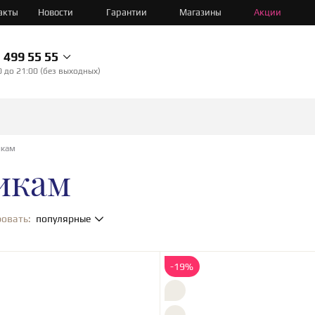
акты
Новости
Гарантии
Магазины
Акции
499 55 55
0 до 21:00 (без выходных)
икам
икам
овать:
популярные
-19%