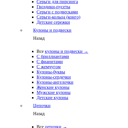
Серьги для пирсинга
Гвоздики-пусеты
Серьги с подвесками
Серьги-кольца (конго)
Детские сережки
Кулоны и подвески
Назад
Все
кулоны и подвески →
С бриллиантами
С фианитами
С жемчугом
Кулоны-буквы
Кулоны-сердечки
Кулоны-ангелочки
Женские кулоны
Мужские кулоны
Детские кулоны
Цепочки
Назад
Все
цепочки →