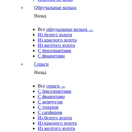
Обручальные кольца
Назад
Все
обручальные кольца →
Из белого золота
Из красного золота
Из желтого золота
С бриллиантами
С фианитами
Серьги
Назад
Все
серьги →
С бриллиантами
С фианитами
С жемчугом
С топазом
С сапфиром
Из белого золота
Из красного золота
Из желтого золота