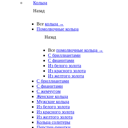
Кольца
Назад
Все
кольца →
Помолвочные кольца
Назад
Все
помолвочные кольца →
С бриллиантами
С фианитами
Из белого золота
Из красного золота
Из желтого золота
С бриллиантами
С фианитами
С жемчугом
Женские кольца
Мужские кольца
Из белого золота
Из красного золота
Из желтого золота
Кольца солитеры
Перстни-печатки