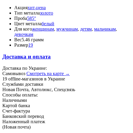
Акция
хит-цена
Тип металла
золото
Проба
585°
Цвет металла
белый
Для кого
женщинам
,
мужчинам
,
детям
,
мальчикам
,
девочкам
Вес
5.46 грамм
Размер
19
Доставка и оплата
Доставка по Украине:
Самовывоз
Смотреть на карте →
19 offline-магазинов в Украине
Службами доставки
Новая Почта, Автолюкс, Спецсвязь
Способы оплаты:
Наличными
Картой банка
Счет-фактура
Банковский перевод
Наложенный платеж
(Новая почта)