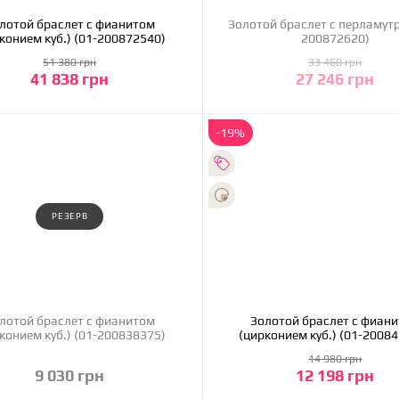
лотой браслет с фианитом
Золотой браслет с перламутр
конием куб.) (01-200872540)
200872620)
51 380 грн
33 460 грн
41 838 грн
27 246 грн
В корзину
ХОЧУ КУПИТЬ
-19%
РЕЗЕРВ
лотой браслет с фианитом
Золотой браслет с фиан
конием куб.) (01-200838375)
(цирконием куб.) (01-2008
14 980 грн
9 030 грн
12 198 грн
ХОЧУ КУПИТЬ
В корзину