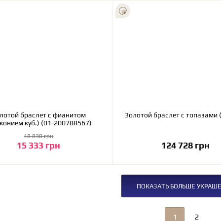
лотой браслет с фианитом
Золотой браслет с топазами 
конием куб.) (01-200788567)
18 830 грн
15 333 грн
124 728 грн
В корзину
В корзину
ПОКАЗАТЬ БОЛЬШЕ УКРАШ
1
2