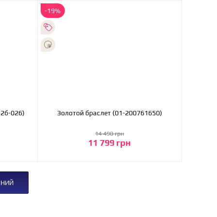
-19%
(2б-026)
Золотой браслет (01-200761650)
14 490 грн
11 799 грн
В корзину
ЕНИЙ