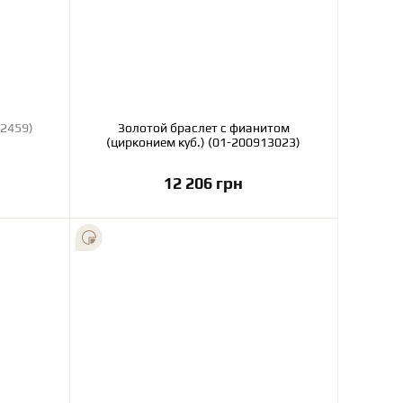
-200932459)
Золотой браслет с фианитом
(цирконием куб.) (01-200913023)
12 206 грн
В корзину