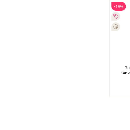
-19%
Зо
(цир