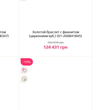
итом
Золотой браслет с фианитом
38347)
(цирконием куб.) (01-200841845)
152 810 грн
124 431 грн
В корзину
-19%