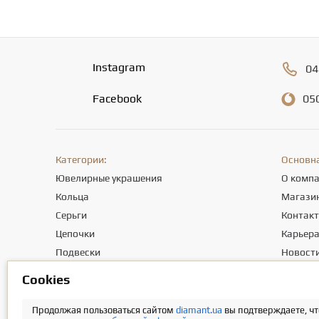
Instagram
04
Facebook
05
Категории:
Основн
Ювелирные украшения
О комп
Кольца
Магази
Серьги
Контак
Цепочки
Карьер
Подвески
Новост
Браслеты
Полезны
Сookies
Крестики
Отзывы
Продолжая пользоваться сайтом
diamant.ua
вы подтверждаете, чт