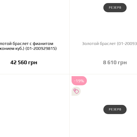
РЕЗЕРВ
лотой браслет с фианитом
Золотой браслет (01
конием куб.) (01-200929815)
42 560 грн
8 610 грн
В корзину
ХОЧУ КУПИТЬ
-19%
РЕЗЕРВ