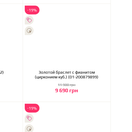
-19%
б-022)
Золотой браслет с фианитом
(цирконием куб.) (01-200879899)
11 900 грн
9 690 грн
В корзину
-19%