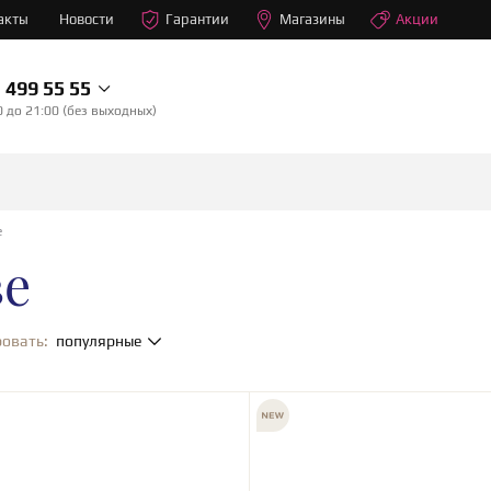
акты
Новости
Гарантии
Магазины
Акции
499 55 55
0 до 21:00 (без выходных)
е
ве
овать:
популярные