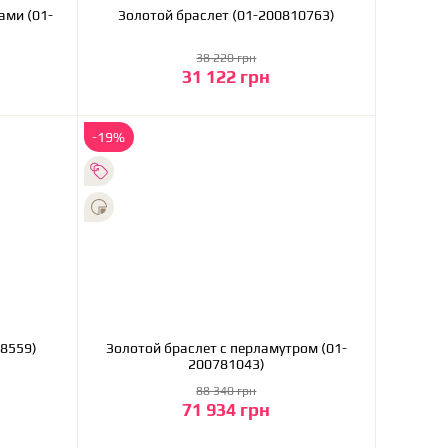
Золотой браслет (01-200810763)
38 220 грн
31 122 грн
В корзину
-19%
-200788559)
Золотой браслет с перламутром (01-
200781043)
88 340 грн
71 934 грн
В корзину