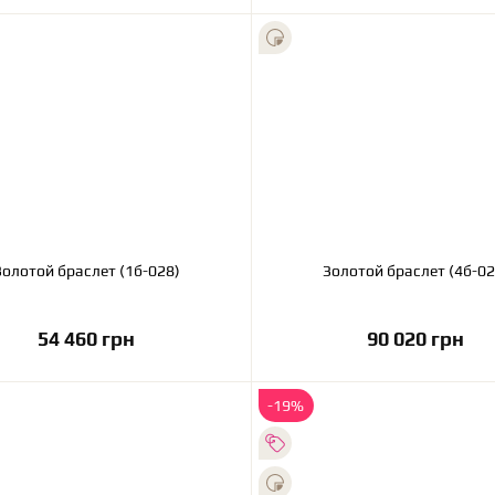
Золотой браслет (1б-028)
Золотой браслет (4
54 460 грн
90 020 грн
В корзину
В корзину
-19%