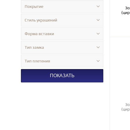
Покрытие
Зо
(цир
Стиль украшений
Форма вставки
Тип замка
Тип плетения
ПОКАЗАТЬ
Зо
(цир