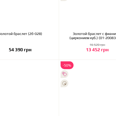
Золотой браслет (2б-028)
Золотой браслет с фиан
(цирконием куб.) (01-2008
16 520 грн
54 390 грн
13 452 грн
В корзину
В корзину
-50%