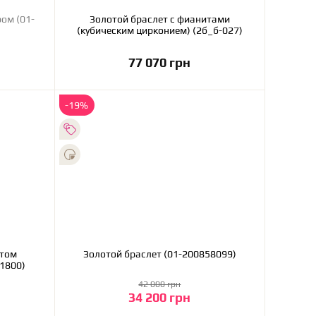
ом (01-
Золотой браслет с фианитами
(кубическим цирконием) (2б_б-027)
77 070 грн
В корзину
-19%
итом
Золотой браслет (01-200858099)
41800)
42 000 грн
34 200 грн
В корзину