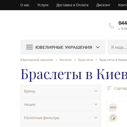
О нас
Услуги
Доставка и Оплата
Дисконт
Конт
044
c 9:0
ЮВЕЛИРНЫЕ УКРАШЕНИЯ
Браслеты в Киев
Ювелирный магазин
Каталог
Браслеты
Браслеты в Кие
Сортир
Бренд
Акция
Полезные фильтры