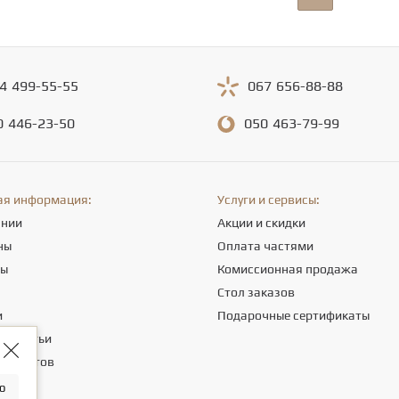
4
499-55-55
067
656-88-88
0
446-23-50
050
463-79-99
ая информация:
Услуги и сервисы:
ании
Акции и скидки
ны
Оплата частями
ты
Комиссионная продажа
а
Стол заказов
и
Подарочные сертификаты
е статьи
 клиентов
о