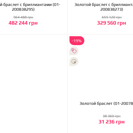
ми (01-
Золотой браслет с бриллиантами (01-
200838295)
200838273)
964 488 грн
659 120 грн
482 244 грн
329 560 грн
В корзину
В корзину
-19%
Золотой браслет (01
38 360 грн
31 236 грн
В корзину