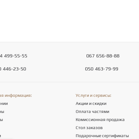
4
499-55-55
067
656-88-88
0
446-23-50
050
463-79-99
ая информация:
Услуги и сервисы:
ании
Акции и скидки
ны
Оплата частями
ты
Комиссионная продажа
а
Стол заказов
и
Подарочные сертификаты