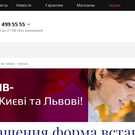
акты
Новости
Гарантии
Магазины
Акции
499 55 55
0 до 21:00 (без выходных)
вставки - груша
шения форма встав