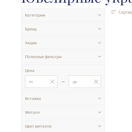
Сортир
Категории
Бренд
Акция
Полезные фильтры
Цена
—
Вставка
Металл
Цвет металла