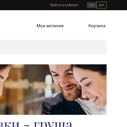
укр
рус
Войти в кабинет
Мои желания
Корзина
ки - груша