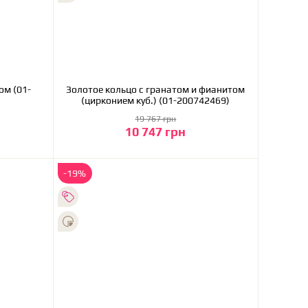
ом (01-
Золотое кольцо с гранатом и фианитом
(цирконием куб.) (01-200742469)
19 767 грн
10 747 грн
В корзину
-19%