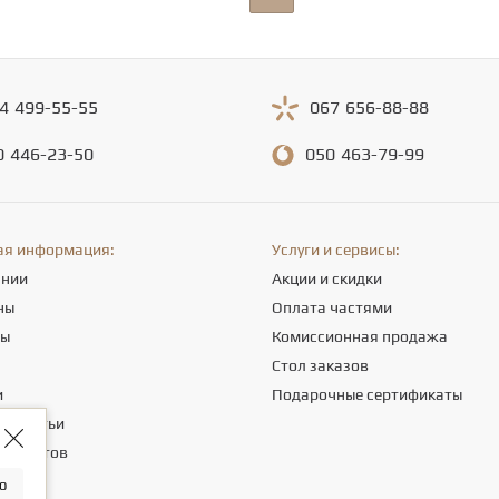
4
499-55-55
067
656-88-88
0
446-23-50
050
463-79-99
ая информация:
Услуги и сервисы:
ании
Акции и скидки
ны
Оплата частями
ты
Комиссионная продажа
а
Стол заказов
и
Подарочные сертификаты
е статьи
 клиентов
о