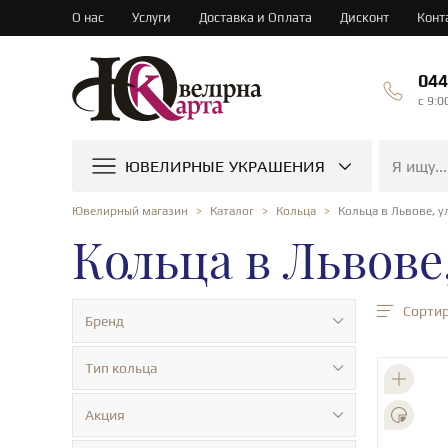
О нас
Услуги
Доставка и Оплата
Дисконт
Конт
044
c 9:0
ЮВЕЛИРНЫЕ УКРАШЕНИЯ
Кольца в Львове, у
Ювелирный магазин
Каталог
Кольца
Кольца в Львове,
Сортир
Бренд
Тип кольца
Акция