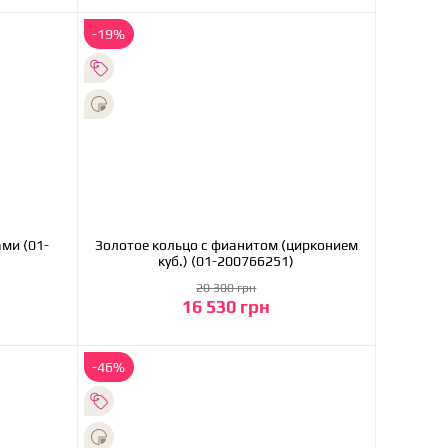
-19%
ми (01-
Золотое кольцо с фианитом (цирконием
куб.) (01-200766251)
20 300 грн
16 530 грн
В корзину
-46%