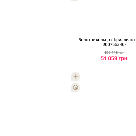
Золотое кольцо с бриллиант
200766246)
102 118 грн
51 059 грн
В корзину