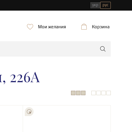
укр
рус
Мои желания
Корзина
, 226А