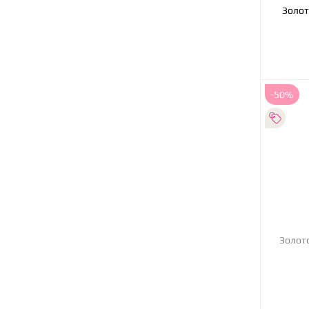
Золот
-50%
Золотое кольцо с бриллиан