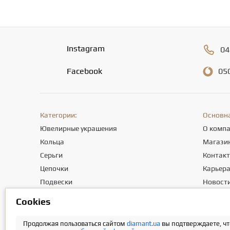
Instagram
04
Facebook
05
Категории:
Основн
Ювелирные украшения
О комп
Кольца
Магази
Серьги
Контак
Цепочки
Карьер
Подвески
Новост
Браслеты
Полезны
Сookies
Крестики
Отзывы
Продолжая пользоваться сайтом
diamant.ua
вы подтверждаете, чт