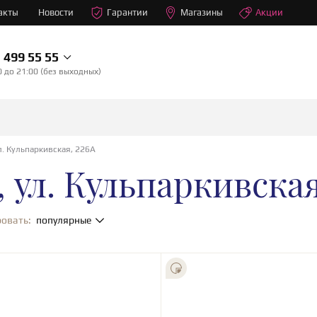
акты
Новости
Гарантии
Магазины
Акции
499 55 55
0 до 21:00 (без выходных)
л. Кульпаркивская, 226А
 ул. Кульпаркивская
овать:
популярные