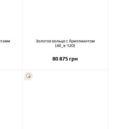
нтами
Золотое кольцо с бриллиантом
(4б_к-120)
80 875 грн
В корзину