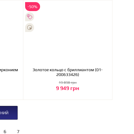
-50%
цирконием
Золотое кольцо с бриллиантом (01-
200633426)
19 898 грн
9 949 грн
В корзину
ЕНИЙ
6
7