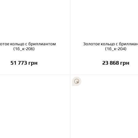
отое кольцо с бриллиантом
Золотое кольцо с бриллиа
(1б_к-206)
(1б_к-204)
51 773 грн
23 868 грн
В корзину
В корзину