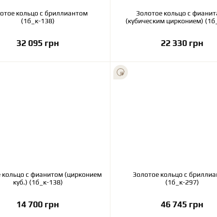
отое кольцо с бриллиантом
Золотое кольцо с фиани
(1б_к-138)
(кубическим цирконием) (1б
32 095 грн
22 330 грн
В корзину
В корзину
 кольцо с фианитом (цирконием
Золотое кольцо с брилли
куб.) (1б_к-138)
(1б_к-297)
14 700 грн
46 745 грн
В корзину
В корзину