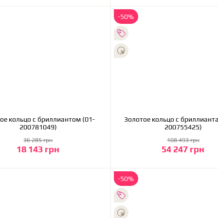
-50%
ое кольцо с бриллиантом (01-
Золотое кольцо с бриллианта
200781049)
200755425)
36 285 грн
108 493 грн
18 143 грн
54 247 грн
В корзину
В корзину
-50%