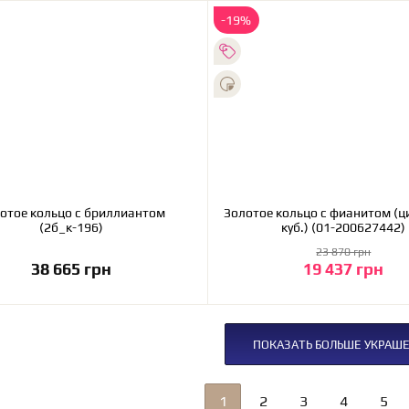
-19%
отое кольцо с бриллиантом
Золотое кольцо с фианитом (
(2б_к-196)
куб.) (01-200627442)
23 870 грн
38 665 грн
19 437 грн
В корзину
В корзину
ПОКАЗАТЬ БОЛЬШЕ УКРАШ
1
2
3
4
5