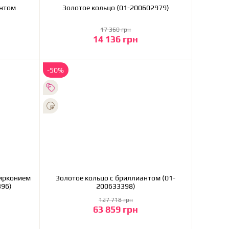
антом
Золотое кольцо (01-200602979)
17 360 грн
14 136 грн
В корзину
-50%
цирконием
Золотое кольцо с бриллиантом (01-
3396)
200633398)
127 718 грн
63 859 грн
В корзину