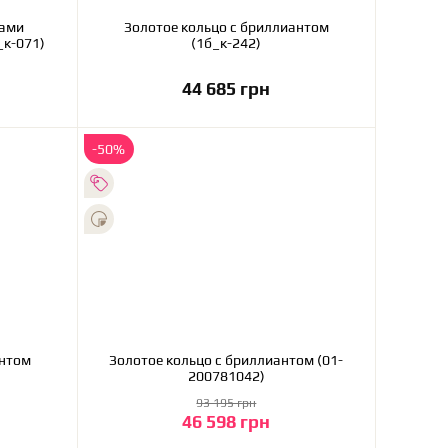
тами
Золотое кольцо с бриллиантом
_к-071)
(1б_к-242)
44 685 грн
В корзину
-50%
антом
Золотое кольцо с бриллиантом (01-
200781042)
93 195 грн
46 598 грн
В корзину