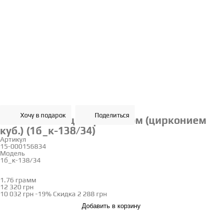
Хочу в подарок
Поделиться
Золотое кольцо с фианитом (цирконием
куб.) (1б_к-138/34)
Артикул
15-000156834
Модель
1б_к-138/34
16
16.5
17
17.5
18
1.76 грамм
Определить размер
12 320 грн
10 032 грн
-19%
Скидка
2 288 грн
Добавить в корзину