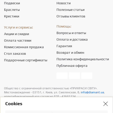
Подвески
Новости
Браслеты
Полезные статьи
Крестики
Отзывы клиентов
Помощь:
Услуги и сервисы:
Вопросы и ответы
Акции и скидки
Оплата и доставка
Оплата частями
Гарантия
Комиссионная продажа
Возврат и обмен
Стол заказов
Политика конфиденциальности
Подарочные сертификаты
Публичная оферта
Общество с ограниченной ответственностью «ПРИКРАСИ СВІТУ».
Местонахождение - 03151, г. Киев, ул. Смелянская, 8,
info@diamant.ua
,
идентификационный код согласно ЕГР - 43665334.
Информация о стоимости доставки содержится в разделе «Оплата и
Сookies
доставка». В расчет стоимости товаров налогов не включено