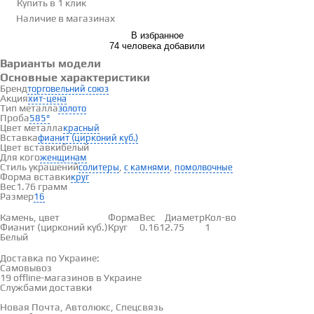
Купить в 1 клик
Наличие
в магазинах
В избранное
74 человека добавили
Варианты модели
Основные характеристики
Бренд
торговельний союз
Акция
хит-цена
Тип металла
золото
Проба
585°
Цвет металла
красный
Вставка
фианит (цирконий куб.)
Цвет вставки
белый
Для кого
женщинам
Стиль украшений
,
,
солитеры
с камнями
помолвочные
Форма вставки
круг
Вес
1.76 грамм
Размер
16
Вставки
Камень, цвет
Форма
Вес
Диаметр
Кол-во
Фианит (цирконий куб.)
Круг
0.161
2.75
1
Белый
Доставка и оплата
Доставка по Украине:
Самовывоз
Смотреть на карте →
19 offline-магазинов в Украине
Службами доставки
Новая Почта, Автолюкс, Спецсвязь