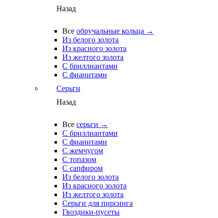
Назад
Все
обручальные кольца →
Из белого золота
Из красного золота
Из желтого золота
С бриллиантами
С фианитами
Серьги
Назад
Все
серьги →
С бриллиантами
С фианитами
С жемчугом
С топазом
С сапфиром
Из белого золота
Из красного золота
Из желтого золота
Серьги для пирсинга
Гвоздики-пусеты