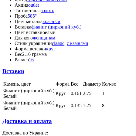
Акция
outlet
Тип металла
золото
Проба
585°
Цвет металла
красный
Вставка
фианит (цирконий куб.)
Цвет вставки
белый
Для кого
женщинам
Стиль украшений
classic
,
с камнями
Форма вставки
круг
Вес
2.16 грамма
Размер
16
Вставки
Камень, цвет
Форма
Вес
Диаметр
Кол-во
Фианит (цирконий куб.)
Круг
0.161
2.75
1
Белый
Фианит (цирконий куб.)
Круг
0.135
1.25
8
Белый
Доставка и оплата
Доставка по Украине: