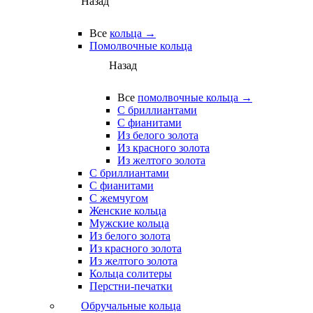
Назад
Все
кольца →
Помолвочные кольца
Назад
Все
помолвочные кольца →
С бриллиантами
С фианитами
Из белого золота
Из красного золота
Из желтого золота
С бриллиантами
С фианитами
С жемчугом
Женские кольца
Мужские кольца
Из белого золота
Из красного золота
Из желтого золота
Кольца солитеры
Перстни-печатки
Обручальные кольца