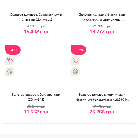
Золотое кольцо с бриллиантом и
Золотое кольцо с фианитами
топазами (2б_к-233)
(кубическим цирконием)
(2б_к-233)
47 132 грн
21 910 грн
15 402 грн
13 772 грн
-68%
-37%
Золотое кольцо с бриллиантом
Золотое кольцо с жемчугом и
(2б_к-242)
фианитом (цирконием куб.) (01-
18995725)
36 876 грн
41 790 грн
11 652 грн
26 268 грн