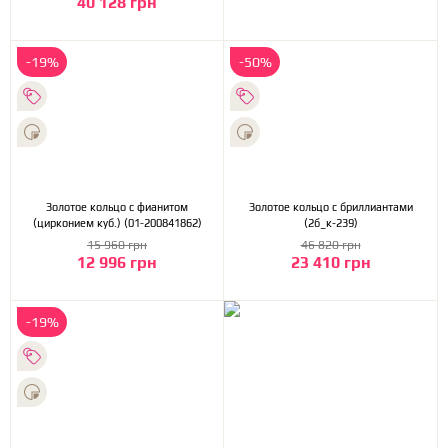
40 128 грн
-19%
-50%
Золотое кольцо с фианитом
Золотое кольцо с бриллиантами
(цирконием куб.) (01-200841862)
(2б_к-239)
15 960 грн
46 820 грн
12 996 грн
23 410 грн
-19%