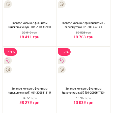
Золотое кольцо с фианитом
Золотое кольцо с бриллиантами и
(цирконием куб.) (01-200438249)
перламутром (01-200364835)
22 610 грн
39 525 грн
18 411 грн
19 763 грн
-19%
-37%
Золотое кольцо с фианитом
Золотое кольцо с фианитом
(цирконием куб.) (01-200381511)
(цирконием куб.) (01-200264763)
34 720 грн
15 960 грн
28 272 грн
10 032 грн