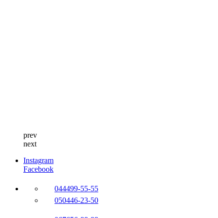
prev
next
Instagram
Facebook
044
499-55-55
050
446-23-50