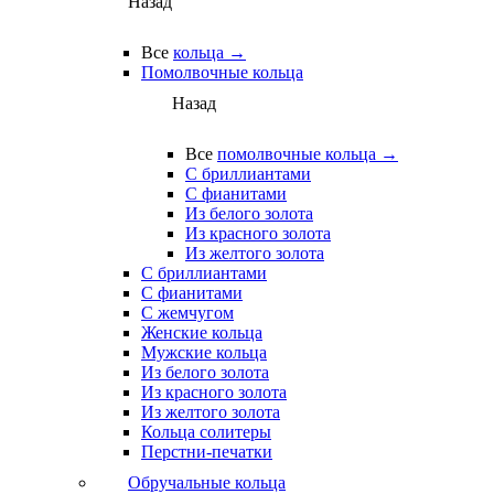
Назад
Все
кольца →
Помолвочные кольца
Назад
Все
помолвочные кольца →
С бриллиантами
С фианитами
Из белого золота
Из красного золота
Из желтого золота
С бриллиантами
С фианитами
С жемчугом
Женские кольца
Мужские кольца
Из белого золота
Из красного золота
Из желтого золота
Кольца солитеры
Перстни-печатки
Обручальные кольца