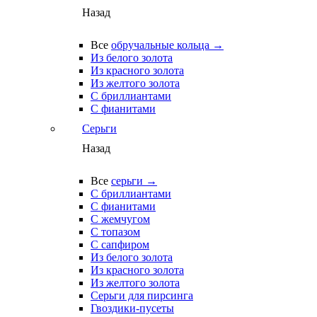
Назад
Все
обручальные кольца →
Из белого золота
Из красного золота
Из желтого золота
С бриллиантами
С фианитами
Серьги
Назад
Все
серьги →
С бриллиантами
С фианитами
С жемчугом
С топазом
С сапфиром
Из белого золота
Из красного золота
Из желтого золота
Серьги для пирсинга
Гвоздики-пусеты