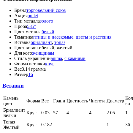
Бренд
торговельний союз
Акция
outlet
Тип металла
золото
Проба
585°
Цвет металла
белый
Тематика
птицы и насекомые
,
цветы и растения
Вставка
бриллиант
,
топаз
Цвет вставки
белый, желтый
Для кого
женщинам
Стиль украшений
anima
,
с камнями
Форма вставки
круг
Вес
3.14 грамма
Размер
16
Вставки
Камень,
Кол
Форма
Вес
Грани
Цветность
Чистота
Диаметр
цвет
во
Бриллиант
Круг
0.03
57
4
4
2.05
1
Белый
Топаз
Круг
0.182
1
36
Желтый