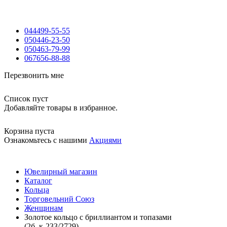
044
499-55-55
050
446-23-50
050
463-79-99
067
656-88-88
Перезвонить мне
Список пуст
Добавляйте товары в избранное.
Корзина пуста
Ознакомьтесь с нашими
Акциями
Ювелирный магазин
Каталог
Кольца
Торговельний Союз
Женщинам
Золотое кольцо с бриллиантом и топазами
(2б_к-233/2729)