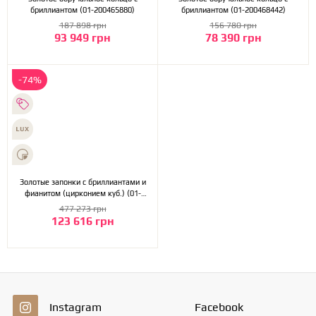
бриллиантом (01-200465880)
бриллиантом (01-200468442)
187 898 грн
156 780 грн
93 949 грн
78 390 грн
-74%
Золотые запонки с бриллиантами и
фианитом (цирконием куб.) (01-
200257972)
477 273 грн
123 616 грн
Instagram
Facebook