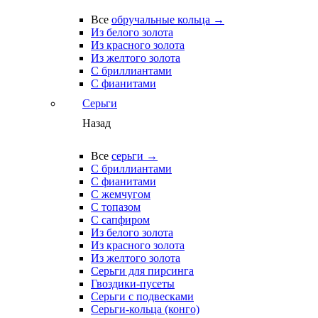
Все
обручальные кольца →
Из белого золота
Из красного золота
Из желтого золота
С бриллиантами
С фианитами
Серьги
Назад
Все
серьги →
С бриллиантами
С фианитами
С жемчугом
С топазом
С сапфиром
Из белого золота
Из красного золота
Из желтого золота
Серьги для пирсинга
Гвоздики-пусеты
Серьги с подвесками
Серьги-кольца (конго)