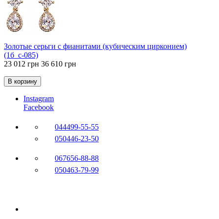
Золотые серьги с фианитами (кубическим цирконием)
(1б_с-085)
23 012 грн
36 610 грн
В корзину
Instagram
Facebook
044
499-55-55
050
446-23-50
067
656-88-88
050
463-79-99