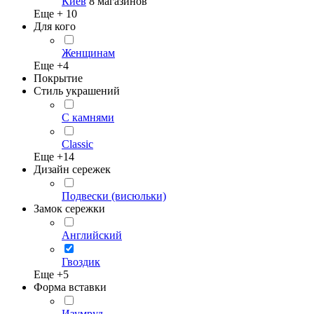
Киев
8 магазинов
Еще +
10
Для кого
Женщинам
Еще +
4
Покрытие
Стиль украшений
С камнями
Classic
Еще +
14
Дизайн сережек
Подвески (висюльки)
Замок сережки
Английский
Гвоздик
Еще +
5
Форма вставки
Изумруд