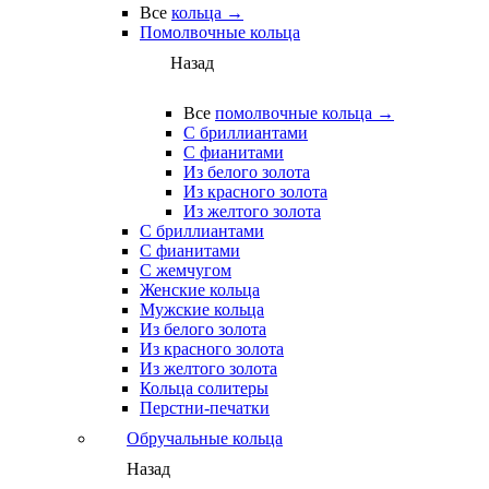
Все
кольца →
Помолвочные кольца
Назад
Все
помолвочные кольца →
С бриллиантами
С фианитами
Из белого золота
Из красного золота
Из желтого золота
С бриллиантами
С фианитами
С жемчугом
Женские кольца
Мужские кольца
Из белого золота
Из красного золота
Из желтого золота
Кольца солитеры
Перстни-печатки
Обручальные кольца
Назад