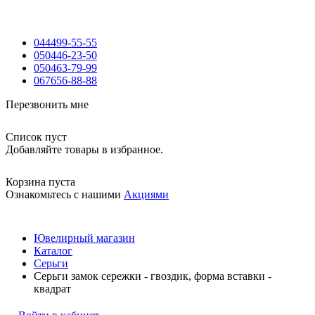
044
499-55-55
050
446-23-50
050
463-79-99
067
656-88-88
Перезвонить мне
Список пуст
Добавляйте товары в избранное.
Корзина пуста
Ознакомьтесь с нашими
Акциями
Ювелирный магазин
Каталог
Серьги
Серьги замок сережки - гвоздик, форма вставки -
квадрат