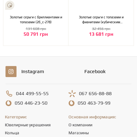
Золотые серьги с бриллиантами и
Золотые серьги с топазами и
топазами (2б_с-278)
фианитами (кубическим
цирконием) (2с-149)
131 608 грн
32 456 грн
50 791 грн
13 681 грн
Instagram
Facebook
044
499-55-55
067
656-88-88
050
446-23-50
050
463-79-99
Категории:
Основная информация:
Ювелирные украшения
О компании
Кольца
Магазины