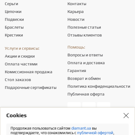
Серьги
Контакты
Цепочки
Карьера
Подвески
Новости
Браслеты
Полезные статьи
Крестики
Отзывы клиентов
Помощь:
Услуги и сервисы:
Вопросы и ответы
Акции и скидки
Оплата и доставка
Оплата частями
Гарантия
Комиссионная продажа
Возврат и обмен
Стол заказов
Политика конфиденциальности
Подарочные сертификаты
Публичная оферта
Сookies
Общество с ограниченной ответственностью «ПРИКРАСИ СВІТУ».
Местонахождение - 03151, г. Киев, ул. Смелянская, 8,
info@diamant.ua
,
Продолжая пользоваться сайтом
diamant.ua
вы
идентификационный код согласно ЕГР - 43665334.
подтверждаете, что ознакомились с
публичной офертой
,