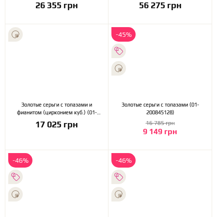
26 355 грн
56 275 грн
-45%
Золотые серьги с топазами и
Золотые серьги с топазами (01-
фианитом (цирконием куб.) (01-
200845128)
200896243)
17 025 грн
16 785 грн
9 149 грн
-46%
-46%