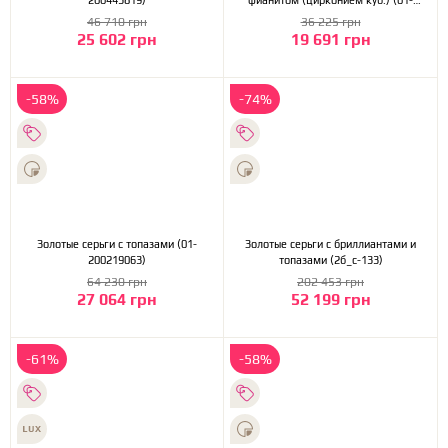
200443819)
фианитом (цирконием куб.) (01-
200426893)
46 710 грн
36 225 грн
25 602 грн
19 691 грн
-58%
-74%
Золотые серьги с топазами (01-
Золотые серьги с бриллиантами и
200219063)
топазами (2б_с-133)
64 230 грн
202 453 грн
27 064 грн
52 199 грн
-61%
-58%