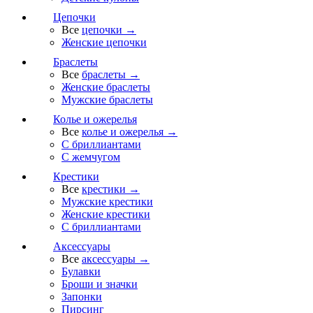
Цепочки
Все
цепочки →
Женские цепочки
Браслеты
Все
браслеты →
Женские браслеты
Мужские браслеты
Колье и ожерелья
Все
колье и ожерелья →
С бриллиантами
С жемчугом
Крестики
Все
крестики →
Мужские крестики
Женские крестики
С бриллиантами
Аксессуары
Все
аксессуары →
Булавки
Броши и значки
Запонки
Пирсинг