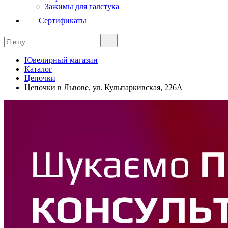
Зажимы для галстука
Сертификаты
Ювелирный магазин
Каталог
Цепочки
Цепочки в Львове, ул. Кульпаркивская, 226А