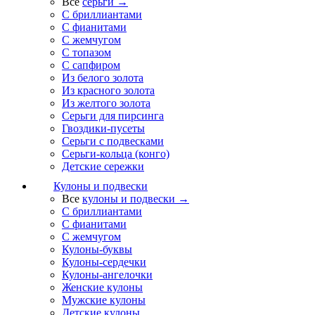
Все
серьги →
С бриллиантами
С фианитами
С жемчугом
С топазом
С сапфиром
Из белого золота
Из красного золота
Из желтого золота
Серьги для пирсинга
Гвоздики-пусеты
Серьги с подвесками
Серьги-кольца (конго)
Детские сережки
Кулоны и подвески
Все
кулоны и подвески →
С бриллиантами
С фианитами
С жемчугом
Кулоны-буквы
Кулоны-сердечки
Кулоны-ангелочки
Женские кулоны
Мужские кулоны
Детские кулоны