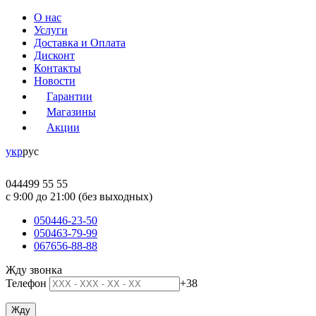
О нас
Услуги
Доставка и Оплата
Дисконт
Контакты
Новости
Гарантии
Магазины
Акции
укр
рус
044
499 55 55
c 9:00 до 21:00 (без выходных)
050
446-23-50
050
463-79-99
067
656-88-88
Жду звонка
Телефон
+38