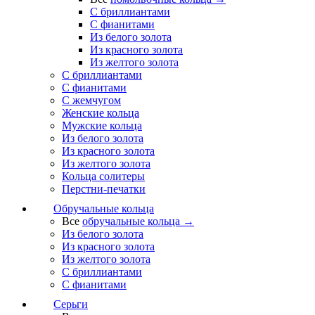
С бриллиантами
С фианитами
Из белого золота
Из красного золота
Из желтого золота
С бриллиантами
С фианитами
С жемчугом
Женские кольца
Мужские кольца
Из белого золота
Из красного золота
Из желтого золота
Кольца солитеры
Перстни-печатки
Обручальные кольца
Все
обручальные кольца →
Из белого золота
Из красного золота
Из желтого золота
С бриллиантами
С фианитами
Серьги