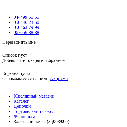
044
499-55-55
050
446-23-50
050
463-79-99
067
656-88-88
Перезвонить мне
Список пуст
Добавляйте товары в избранное.
Корзина пуста
Ознакомьтесь с нашими
Акциями
Ювелирный магазин
Каталог
Цепочки
Торговельний Союз
Женщинам
Золотая цепочка (3ц063/00б)