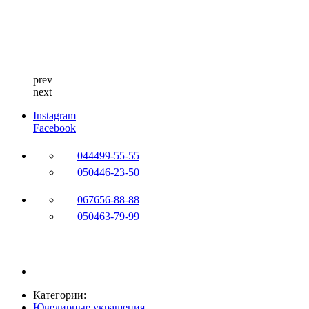
prev
next
Instagram
Facebook
044
499-55-55
050
446-23-50
067
656-88-88
050
463-79-99
Категории:
Ювелирные украшения