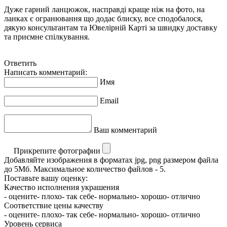
Дуже гарний ланцюжок, насправді краще ніж на фото, на
ланках є огранювання що додає блиску, все сподобалося,
дякую консультантам та Ювелірній Карті за швидку доставку
та приємне спілкування.
Ответить
Написать комментарий:
Имя
Email
Ваш комментарий
Прикрепите фотографии
Добавляйте изображения в форматах jpg, png размером файла
до 5Мб. Максимальное количество файлов - 5.
Поставьте вашу оценку:
Качество исполнения украшения
- оцените
- плохо
- так себе
- нормально
- хорошо
- отлично
Соответствие цены качеству
- оцените
- плохо
- так себе
- нормально
- хорошо
- отлично
Уровень сервиса