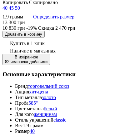
Копировать
Скопировано
40
45
50
1.9 грамм
Определить размер
13 300 грн
10 830 грн
-19%
Скидка
2 470 грн
Добавить в корзину
Купить в 1 клик
Наличие
в магазинах
В избранное
82 человека добавили
Основные характеристики
Бренд
торговельний союз
Акция
хит-цена
Тип металла
золото
Проба
585°
Цвет металла
белый
Для кого
женщинам
Стиль украшений
classic
Вес
1.9 грамм
Размер
40