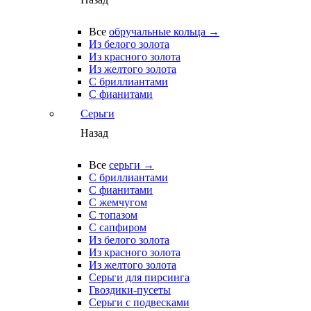
Все
обручальные кольца →
Из белого золота
Из красного золота
Из желтого золота
С бриллиантами
С фианитами
Серьги
Назад
Все
серьги →
С бриллиантами
С фианитами
С жемчугом
С топазом
С сапфиром
Из белого золота
Из красного золота
Из желтого золота
Серьги для пирсинга
Гвоздики-пусеты
Серьги с подвесками