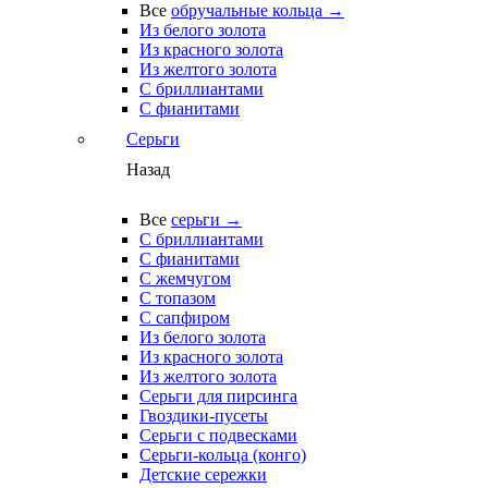
Все
обручальные кольца →
Из белого золота
Из красного золота
Из желтого золота
С бриллиантами
С фианитами
Серьги
Назад
Все
серьги →
С бриллиантами
С фианитами
С жемчугом
С топазом
С сапфиром
Из белого золота
Из красного золота
Из желтого золота
Серьги для пирсинга
Гвоздики-пусеты
Серьги с подвесками
Серьги-кольца (конго)
Детские сережки