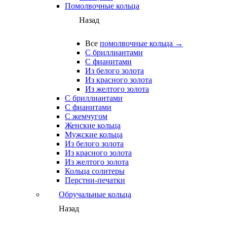
Помолвочные кольца
Назад
Все
помолвочные кольца →
С бриллиантами
С фианитами
Из белого золота
Из красного золота
Из желтого золота
С бриллиантами
С фианитами
С жемчугом
Женские кольца
Мужские кольца
Из белого золота
Из красного золота
Из желтого золота
Кольца солитеры
Перстни-печатки
Обручальные кольца
Назад