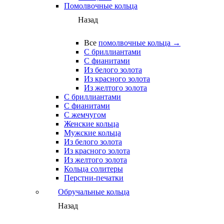
Помолвочные кольца
Назад
Все
помолвочные кольца →
С бриллиантами
С фианитами
Из белого золота
Из красного золота
Из желтого золота
С бриллиантами
С фианитами
С жемчугом
Женские кольца
Мужские кольца
Из белого золота
Из красного золота
Из желтого золота
Кольца солитеры
Перстни-печатки
Обручальные кольца
Назад