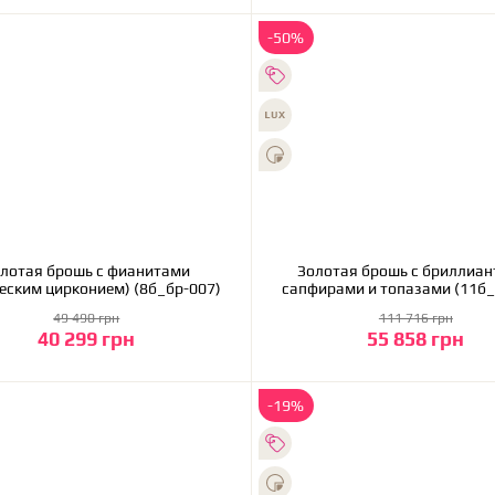
-50%
лотая брошь с фианитами
Золотая брошь с бриллиан
еским цирконием) (8б_бр-007)
сапфирами и топазами (
49 490 грн
111 716 грн
40 299 грн
55 858 грн
В корзину
В корзину
-19%