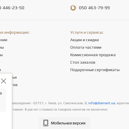
0
446-23-50
050
463-79-99
ая информация:
Услуги и сервисы:
ании
Акции и скидки
ны
Оплата частями
ты
Комиссионная продажа
а
Стол заказов
и
Подарочные сертификаты
е статьи
 клиентов
о
естонахождение - 03151, г. Киев, ул. Смелянская, 8,
info@diamant.ua
, иденти
а и доставка». В расчет стоимости товаров налогов не включено
Мобильная версия