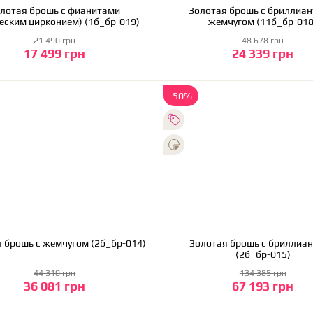
лотая брошь с фианитами
Золотая брошь с бриллиант
еским цирконием) (1б_бр-019)
жемчугом (11б_бр-018
21 490 грн
48 678 грн
17 499 грн
24 339 грн
В корзину
В корзину
-50%
 брошь с жемчугом (2б_бр-014)
Золотая брошь с бриллиа
(2б_бр-015)
44 310 грн
134 385 грн
36 081 грн
67 193 грн
В корзину
В корзину