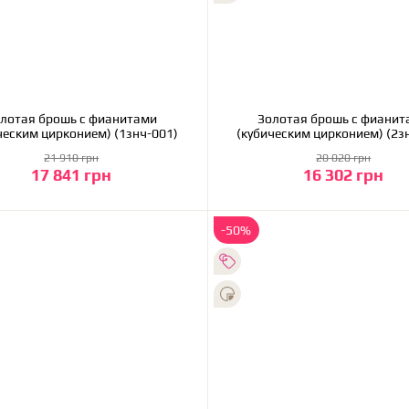
лотая брошь с фианитами
Золотая брошь с фианит
ческим цирконием) (1знч-001)
(кубическим цирконием) (2з
21 910 грн
20 020 грн
17 841 грн
16 302 грн
В корзину
В корзину
-50%