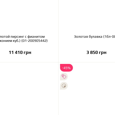
лотой пирсинг с фианитом
Золотая булавка (1
конием куб.) (01-200905442)
11 410 грн
3 850 грн
В корзину
В корзину
-45%