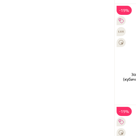
-19%
Зо
(кубич
-19%