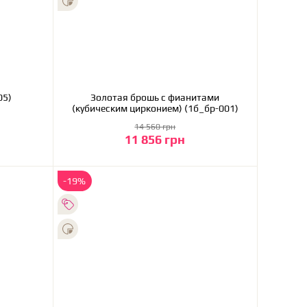
бл-005)
Золотая брошь с фианитами
(кубическим цирконием) (1б_бр-001)
14 560 грн
11 856 грн
В корзину
-19%