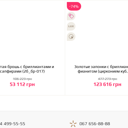
-74%
тая брошь с бриллиантами и
Золотые запонки с бриллиан
сапфирами (2б_бр-017)
фианитом (цирконием куб.)
200257972)
106 223 грн
477 273 грн
53 112 грн
123 616 грн
В корзину
В корзину
4
499-55-55
067
656-88-88