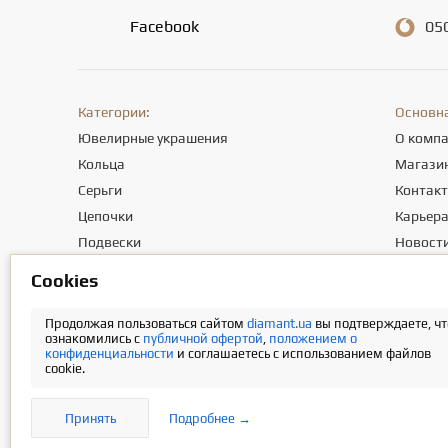
Facebook
05
Категории:
Основн
Ювелирные украшения
О комп
Кольца
Магази
Серьги
Контак
Цепочки
Карьер
Подвески
Новост
Браслеты
Полезны
Сookies
Крестики
Отзывы
Продолжая пользоваться сайтом
diamant.ua
вы подтверждаете, чт
ознакомились с
публичной офертой
,
положением о
конфиденциальности
и соглашаетесь с использованием файлов
Общество с ограниченной ответственностью «ПРИКРАСИ СВІТУ». М
cookie.
Информация о стоимости доставки содержится в разделе «Оплат
Принять
Подробнее →