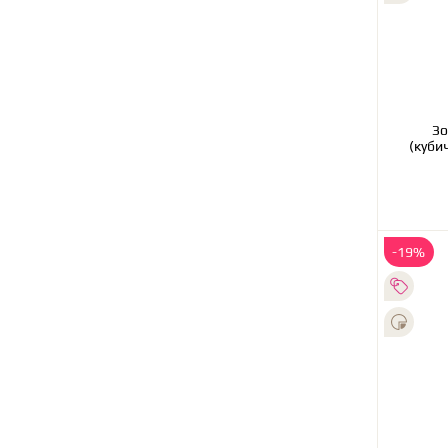
Зо
(куби
-19%