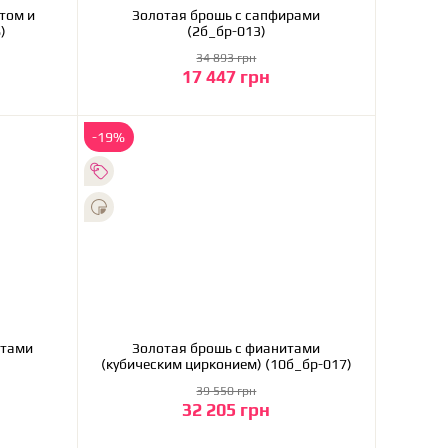
ом и
Золотая брошь с сапфирами
)
(2б_бр-013)
34 893 грн
17 447 грн
В корзину
-19%
нтами
Золотая брошь с фианитами
(кубическим цирконием) (10б_бр-017)
39 550 грн
32 205 грн
В корзину