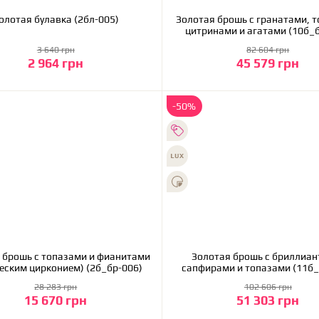
Золотая булавка (2бл-005)
Золотая брошь с гранатами, 
цитринами и агатами (1
3 640 грн
82 604 грн
2 964 грн
45 579 грн
В корзину
В корзину
-50%
ошь с топазами и фианитами
Золотая брошь с бриллиан
еским цирконием) (2б_бр-006)
сапфирами и топазами (
28 283 грн
102 606 грн
15 670 грн
51 303 грн
В корзину
В корзину