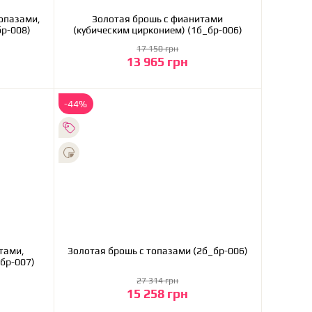
топазами,
Золотая брошь с фианитами
0б_бр-008)
(кубическим цирконием) (1б_бр-006)
17 150 грн
13 965 грн
В корзину
-44%
тами,
Золотая брошь с топазами (2б_бр-006)
11б_бр-007)
27 314 грн
15 258 грн
В корзину