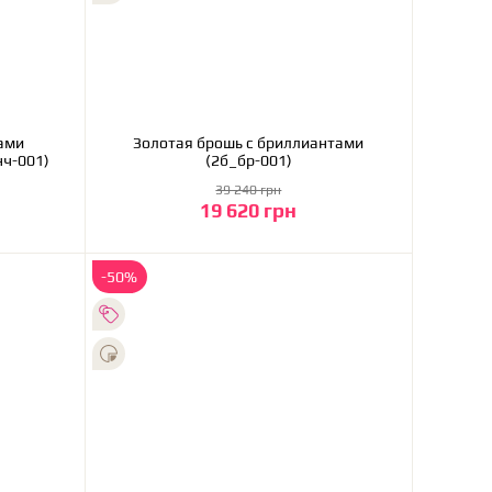
ами
Золотая брошь с бриллиантами
нч-001)
(2б_бр-001)
39 240 грн
19 620 грн
В корзину
-50%