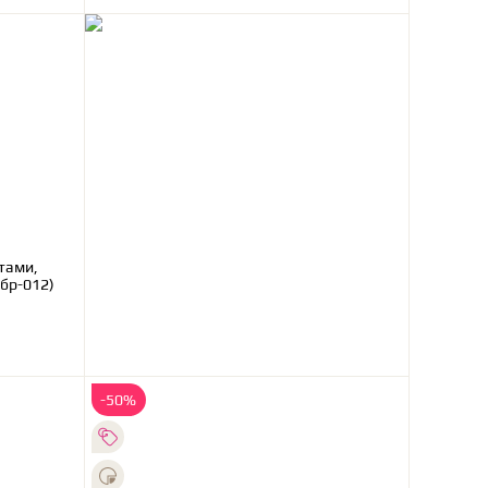
тами,
11б_бр-012)
-50%