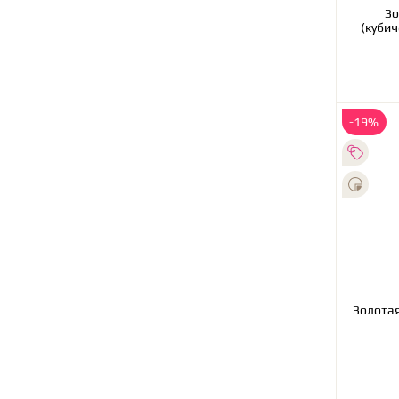
Зо
(кубич
-19%
Золотая