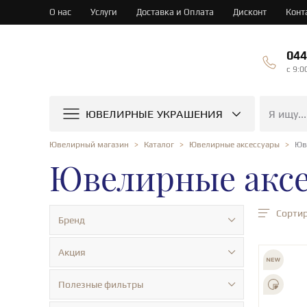
О нас
Услуги
Доставка и Оплата
Дисконт
Конт
044
c 9:0
ЮВЕЛИРНЫЕ УКРАШЕНИЯ
Юв
Ювелирный магазин
Каталог
Ювелирные аксессуары
Ювелирные аксес
Сортир
Бренд
Акция
Полезные фильтры