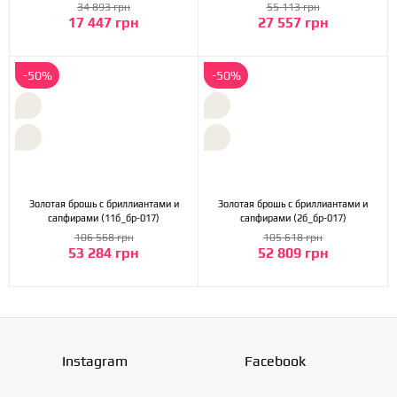
34 893 грн
55 113 грн
17 447 грн
27 557 грн
-50%
-50%
Золотая брошь с бриллиантами и
Золотая брошь с бриллиантами и
сапфирами (11б_бр-017)
сапфирами (2б_бр-017)
106 568 грн
105 618 грн
53 284 грн
52 809 грн
Instagram
Facebook