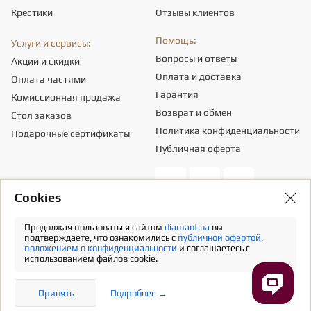
Крестики
Отзывы клиентов
Помощь:
Услуги и сервисы:
Вопросы и ответы
Акции и скидки
Оплата и доставка
Оплата частями
Гарантия
Комиссионная продажа
Возврат и обмен
Стол заказов
Политика конфиденциальности
Подарочные сертификаты
Публичная оферта
Сookies
Общество с ограниченной ответственностью «ПРИКРАСИ СВІТУ».
Местонахождение - 03151, г. Киев, ул. Смелянская, 8,
info@diamant.ua
,
Продолжая пользоваться сайтом
diamant.ua
вы
идентификационный код согласно ЕГР - 43665334.
подтверждаете, что ознакомились с
публичной офертой
,
положением о конфиденциальности
и соглашаетесь с
Информация о стоимости доставки содержится в разделе «Оплата и
использованием файлов cookie.
доставка». В расчет стоимости товаров налогов не включено
Полная версия
Принять
Подробнее →