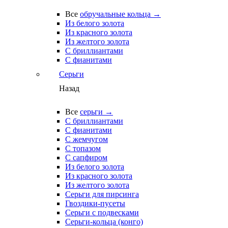
Все
обручальные кольца →
Из белого золота
Из красного золота
Из желтого золота
С бриллиантами
С фианитами
Серьги
Назад
Все
серьги →
С бриллиантами
С фианитами
С жемчугом
С топазом
С сапфиром
Из белого золота
Из красного золота
Из желтого золота
Серьги для пирсинга
Гвоздики-пусеты
Серьги с подвесками
Серьги-кольца (конго)