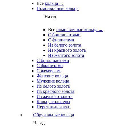
Все
кольца →
Помолвочные кольца
Назад
Все
помолвочные кольца →
С бриллиантами
С фианитами
Из белого золота
Из красного золота
Из желтого золота
С бриллиантами
С фианитами
С жемчугом
Женские кольца
Мужские кольца
Из белого золота
Из красного золота
Из желтого золота
Кольца солитеры
Перстни-печатки
Обручальные кольца
Назад