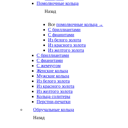
Помолвочные кольца
Назад
Все
помолвочные кольца →
С бриллиантами
С фианитами
Из белого золота
Из красного золота
Из желтого золота
С бриллиантами
С фианитами
С жемчугом
Женские кольца
Мужские кольца
Из белого золота
Из красного золота
Из желтого золота
Кольца солитеры
Перстни-печатки
Обручальные кольца
Назад