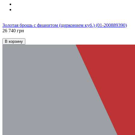
Золотая брошь с фианитом (цирконием куб.) (01-200889390)
26 740 грн
В корзину