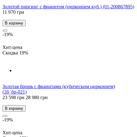
Золотой пирсинг с фианитом (цирконием куб.) (01-200867895)
11 970 грн
В корзину
-19%
Хит-цена
Скидка 19%
Золотая брошь с фианитами (кубическим цирконием)
(2б_бр-021)
23 598 грн
28 980 грн
В корзину
-19%
Хит-цена