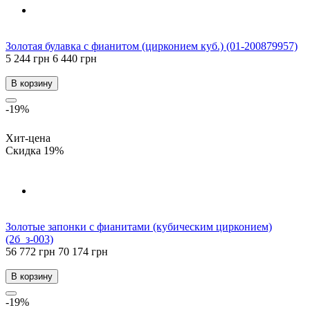
Золотая булавка с фианитом (цирконием куб.) (01-200879957)
5 244 грн
6 440 грн
В корзину
-19%
Хит-цена
Скидка 19%
Золотые запонки с фианитами (кубическим цирконием)
(2б_з-003)
56 772 грн
70 174 грн
В корзину
-19%