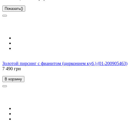
Показать
(
)
Золотой пирсинг с фианитом (цирконием куб.) (01-200905463)
7 490 грн
В корзину