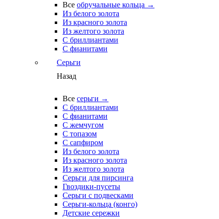
Все
обручальные кольца →
Из белого золота
Из красного золота
Из желтого золота
С бриллиантами
С фианитами
Серьги
Назад
Все
серьги →
С бриллиантами
С фианитами
С жемчугом
С топазом
С сапфиром
Из белого золота
Из красного золота
Из желтого золота
Серьги для пирсинга
Гвоздики-пусеты
Серьги с подвесками
Серьги-кольца (конго)
Детские сережки