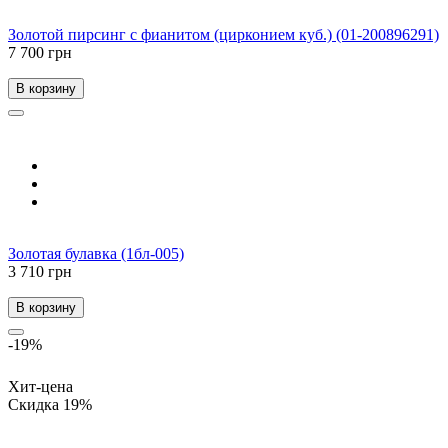
Золотой пирсинг с фианитом (цирконием куб.) (01-200896291)
7 700 грн
В корзину
Золотая булавка (1бл-005)
3 710 грн
В корзину
-19%
Хит-цена
Скидка 19%