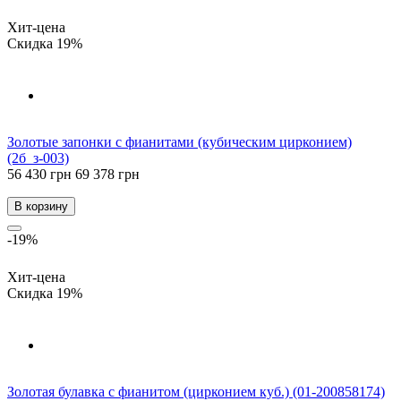
Хит-цена
Скидка 19%
Золотые запонки с фианитами (кубическим цирконием)
(2б_з-003)
56 430 грн
69 378 грн
В корзину
-19%
Хит-цена
Скидка 19%
Золотая булавка с фианитом (цирконием куб.) (01-200858174)