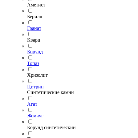
Аметист
Берилл
Гранат
Кварц
Корунд
Топаз
Хризолит
Цитрин
Синтетические камни
Агат
Жемчуг
Корунд синтетический