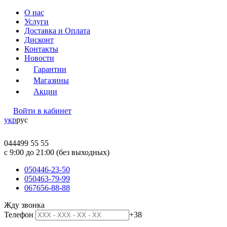
О нас
Услуги
Доставка и Оплата
Дисконт
Контакты
Новости
Гарантии
Магазины
Акции
Войти в кабинет
укр
рус
044
499 55 55
c 9:00 до 21:00 (без выходных)
050
446-23-50
050
463-79-99
067
656-88-88
Жду звонка
Телефон
+38