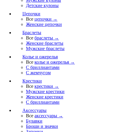
Мужские кулоны
Детские кулоны
Цепочки
Все
цепочки →
Женские цепочки
Браслеты
Все
браслеты →
Женские браслеты
Мужские браслеты
Колье и ожерелья
Все
колье и ожерелья →
С бриллиантами
С жемчугом
Крестики
Все
крестики →
Мужские крестики
Женские крестики
С бриллиантами
Аксессуары
Все
аксессуары →
Булавки
Броши и значки
Запонки