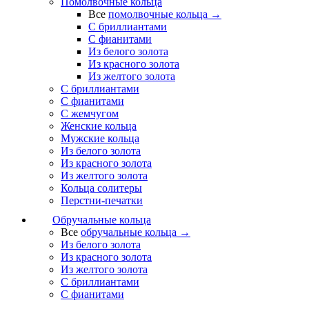
Помолвочные кольца
Все
помолвочные кольца →
С бриллиантами
С фианитами
Из белого золота
Из красного золота
Из желтого золота
С бриллиантами
С фианитами
С жемчугом
Женские кольца
Мужские кольца
Из белого золота
Из красного золота
Из желтого золота
Кольца солитеры
Перстни-печатки
Обручальные кольца
Все
обручальные кольца →
Из белого золота
Из красного золота
Из желтого золота
С бриллиантами
С фианитами