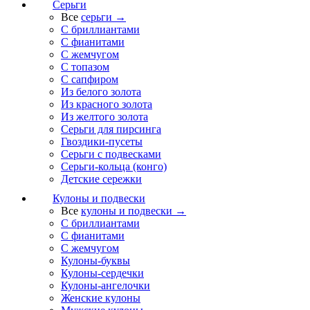
Серьги
Все
серьги →
С бриллиантами
С фианитами
С жемчугом
С топазом
С сапфиром
Из белого золота
Из красного золота
Из желтого золота
Серьги для пирсинга
Гвоздики-пусеты
Серьги с подвесками
Серьги-кольца (конго)
Детские сережки
Кулоны и подвески
Все
кулоны и подвески →
С бриллиантами
С фианитами
С жемчугом
Кулоны-буквы
Кулоны-сердечки
Кулоны-ангелочки
Женские кулоны