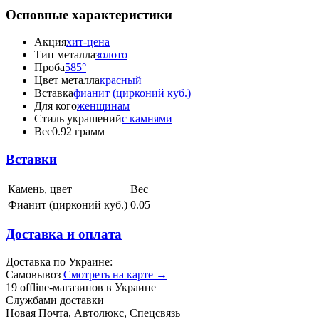
Основные характеристики
Акция
хит-цена
Тип металла
золото
Проба
585°
Цвет металла
красный
Вставка
фианит (цирконий куб.)
Для кого
женщинам
Стиль украшений
с камнями
Вес
0.92 грамм
Вставки
Камень, цвет
Вес
Фианит (цирконий куб.)
0.05
Доставка и оплата
Доставка по Украине:
Самовывоз
Смотреть на карте →
19 offline-магазинов в Украине
Службами доставки
Новая Почта, Автолюкс, Спецсвязь