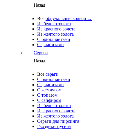
Назад
Все
обручальные кольца →
Из белого золота
Из красного золота
Из желтого золота
С бриллиантами
С фианитами
Серьги
Назад
Все
серьги →
С бриллиантами
С фианитами
С жемчугом
С топазом
С сапфиром
Из белого золота
Из красного золота
Из желтого золота
Серьги для пирсинга
Гвоздики-пусеты