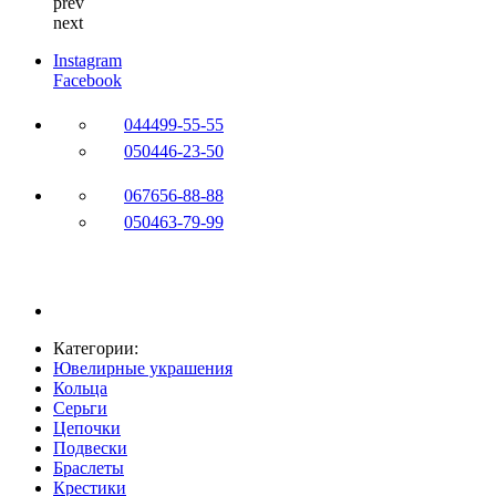
prev
next
Instagram
Facebook
044
499-55-55
050
446-23-50
067
656-88-88
050
463-79-99
Категории:
Ювелирные украшения
Кольца
Серьги
Цепочки
Подвески
Браслеты
Крестики