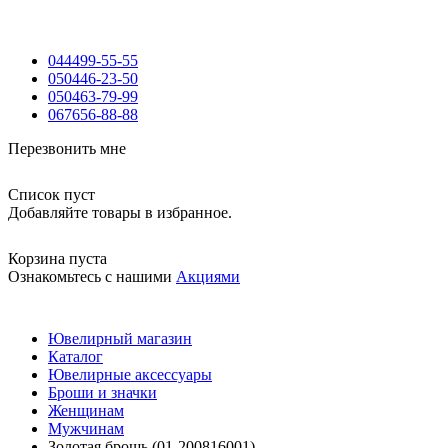
044
499-55-55
050
446-23-50
050
463-79-99
067
656-88-88
Перезвонить мне
Список пуст
Добавляйте товары в избранное.
Корзина пуста
Ознакомьтесь с нашими
Акциями
Ювелирный магазин
Каталог
Ювелирные аксессуары
Броши и значки
Женщинам
Мужчинам
Золотая брошь (01-200816001)