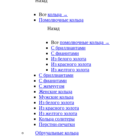
Назад
Все
кольца →
Помолвочные кольца
Назад
Все
помолвочные кольца →
С бриллиантами
С фианитами
Из белого золота
Из красного золота
Из желтого золота
С бриллиантами
С фианитами
С жемчугом
Женские кольца
Мужские кольца
Из белого золота
Из красного золота
Из желтого золота
Кольца солитеры
Перстни-печатки
Обручальные кольца