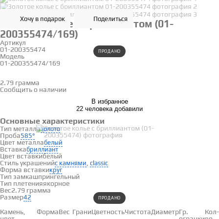
Хочу в подарок
Поделиться
Золотое колье с бриллиантом (01-
200355474/169)
Артикул
01-200355474
ПРОДАНО
Модель
01-200355474/169
42
2.79 грамма
Определить размер
Сообщить о наличии
В избранное
22 человека добавили
Основные характеристики
Тип металла
золото
Проба
585°
Цвет металла
белый
Вставка
бриллиант
Цвет вставки
белый
Стиль украшений
,
с камнями
classic
Форма вставки
круг
Тип замка
шпрингельный
Тип плетения
якорное
Вес
2.79 грамма
Размер
42
ПРОДАНО
Вставки
Камень,
Форма
Вес
Грани
Цветность
Чистота
Диаметр
Гр.
Кол-
цвет
огранки
во