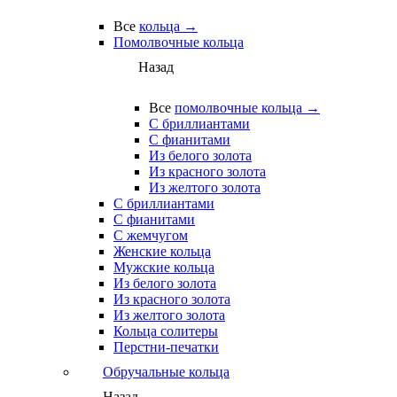
Все
кольца →
Помолвочные кольца
Назад
Все
помолвочные кольца →
С бриллиантами
С фианитами
Из белого золота
Из красного золота
Из желтого золота
С бриллиантами
С фианитами
С жемчугом
Женские кольца
Мужские кольца
Из белого золота
Из красного золота
Из желтого золота
Кольца солитеры
Перстни-печатки
Обручальные кольца
Назад