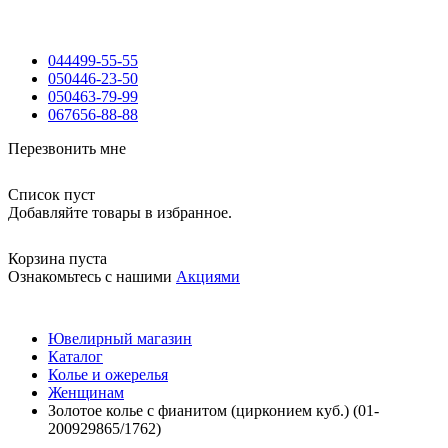
044
499-55-55
050
446-23-50
050
463-79-99
067
656-88-88
Перезвонить мне
Список пуст
Добавляйте товары в избранное.
Корзина пуста
Ознакомьтесь с нашими
Акциями
Ювелирный магазин
Каталог
Колье и ожерелья
Женщинам
Золотое колье с фианитом (цирконием куб.) (01-
200929865/1762)