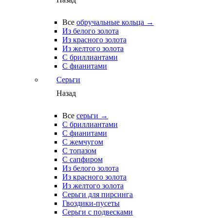
Все
обручальные кольца →
Из белого золота
Из красного золота
Из желтого золота
С бриллиантами
С фианитами
Серьги
Назад
Все
серьги →
С бриллиантами
С фианитами
С жемчугом
С топазом
С сапфиром
Из белого золота
Из красного золота
Из желтого золота
Серьги для пирсинга
Гвоздики-пусеты
Серьги с подвесками