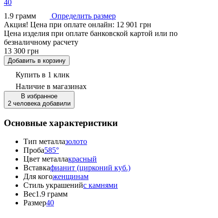
40
1.9 грамм
Определить размер
Акция!
Цена при оплате онлайн: 12 901 грн
Цена изделия при оплате банковской картой или по
безналичному расчету
13 300 грн
Добавить в корзину
Купить в 1 клик
Наличие
в магазинах
В избранное
2 человека добавили
Основные характеристики
Тип металла
золото
Проба
585°
Цвет металла
красный
Вставка
фианит (цирконий куб.)
Для кого
женщинам
Стиль украшений
с камнями
Вес
1.9 грамм
Размер
40