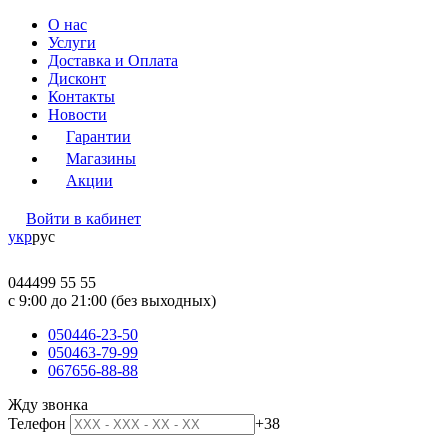
О нас
Услуги
Доставка и Оплата
Дисконт
Контакты
Новости
Гарантии
Магазины
Акции
Войти в кабинет
укр
рус
044
499 55 55
c 9:00 до 21:00 (без выходных)
050
446-23-50
050
463-79-99
067
656-88-88
Жду звонка
Телефон
+38