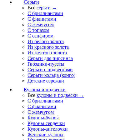
Серьги
Все
серьги →
С бриллиантами
С фианитами
С жемчугом
С топазом
С сапфиром
Из белого золота
Из красного золота
Из желтого золота
Серьги для пирсинга
Гвоздики-пусеты
Серьги с подвесками
Серьги-кольца (конго)
Детские сережки
Кулоны и подвески
Все
кулоны и подвески →
С бриллиантами
С фианитами
С жемчугом
Кулоны-буквы
Кулоны-сердечки
Кулоны-ангелочки
Женские кулоны