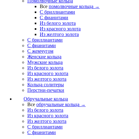
Помолвочные кольца
Все
помолвочные кольца →
С бриллиантами
С фианитами
Из белого золота
Из красного золота
Из желтого золота
С бриллиантами
С фианитами
С жемчугом
Женские кольца
Мужские кольца
Из белого золота
Из красного золота
Из желтого золота
Кольца солитеры
Перстни-печатки
Обручальные кольца
Все
обручальные кольца →
Из белого золота
Из красного золота
Из желтого золота
С бриллиантами
С фианитами