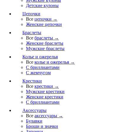
Мужские кулоны
Детские кулоны
Цепочки
Все
цепочки →
Женские цепочки
Браслеты
Все
браслеты →
Женские браслеты
Мужские браслеты
Колье и ожерелья
Все
колье и ожерелья →
С бриллиантами
С жемчугом
Крестики
Все
крестики →
Мужские крестики
Женские крестики
С бриллиантами
Аксессуары
Все
аксессуары →
Булавки
Броши и значки
Запонки