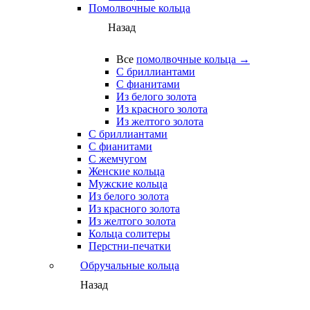
Помолвочные кольца
Назад
Все
помолвочные кольца →
С бриллиантами
С фианитами
Из белого золота
Из красного золота
Из желтого золота
С бриллиантами
С фианитами
С жемчугом
Женские кольца
Мужские кольца
Из белого золота
Из красного золота
Из желтого золота
Кольца солитеры
Перстни-печатки
Обручальные кольца
Назад