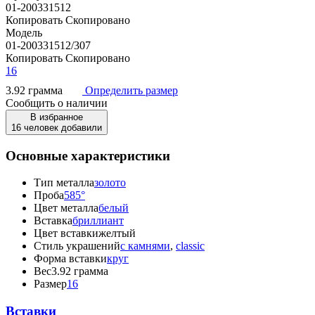
01-200331512
Копировать
Скопировано
Модель
01-200331512/307
Копировать
Скопировано
16
3.92 грамма
Определить размер
Сообщить о наличии
В избранное
16 человек добавили
Основные характеристики
Тип металла
золото
Проба
585°
Цвет металла
белый
Вставка
бриллиант
Цвет вставки
желтый
Стиль украшений
с камнями
,
classic
Форма вставки
круг
Вес
3.92 грамма
Размер
16
Вставки