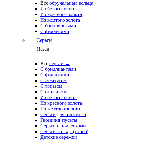
Все
обручальные кольца →
Из белого золота
Из красного золота
Из желтого золота
С бриллиантами
С фианитами
Серьги
Назад
Все
серьги →
С бриллиантами
С фианитами
С жемчугом
С топазом
С сапфиром
Из белого золота
Из красного золота
Из желтого золота
Серьги для пирсинга
Гвоздики-пусеты
Серьги с подвесками
Серьги-кольца (конго)
Детские сережки