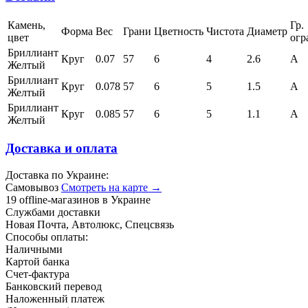
Камень,
Гр.
Форма
Вес
Грани
Цветность
Чистота
Диаметр
цвет
огр
Бриллиант
Круг
0.07
57
6
4
2.6
А
Желтый
Бриллиант
Круг
0.078
57
6
5
1.5
А
Желтый
Бриллиант
Круг
0.085
57
6
5
1.1
А
Желтый
Доставка и оплата
Доставка по Украине:
Самовывоз
Смотреть на карте →
19 offline-магазинов в Украине
Службами доставки
Новая Почта, Автолюкс, Спецсвязь
Способы оплаты:
Наличными
Картой банка
Счет-фактура
Банковский перевод
Наложенный платеж