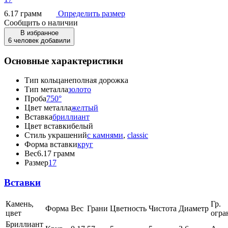
6.17 грамм
Определить размер
Сообщить о наличии
В избранное
6 человек добавили
Основные характеристики
Тип кольца
неполная дорожка
Тип металла
золото
Проба
750°
Цвет металла
желтый
Вставка
бриллиант
Цвет вставки
белый
Стиль украшений
с камнями
,
classic
Форма вставки
круг
Вес
6.17 грамм
Размер
17
Вставки
Камень,
Гр.
Форма
Вес
Грани
Цветность
Чистота
Диаметр
цвет
огра
Бриллиант