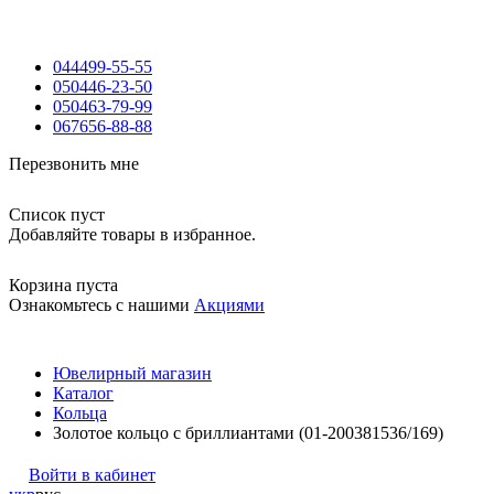
044
499-55-55
050
446-23-50
050
463-79-99
067
656-88-88
Перезвонить мне
Список пуст
Добавляйте товары в избранное.
Корзина пуста
Ознакомьтесь с нашими
Акциями
Ювелирный магазин
Каталог
Кольца
Золотое кольцо с бриллиантами (01-200381536/169)
Войти в кабинет