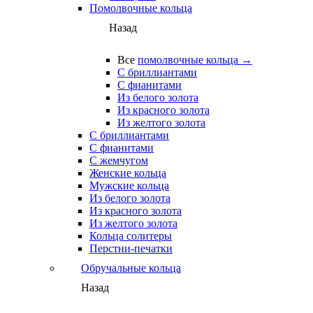
Помолвочные кольца
Назад
Все
помолвочные кольца →
С бриллиантами
С фианитами
Из белого золота
Из красного золота
Из желтого золота
С бриллиантами
С фианитами
С жемчугом
Женские кольца
Мужские кольца
Из белого золота
Из красного золота
Из желтого золота
Кольца солитеры
Перстни-печатки
Обручальные кольца
Назад