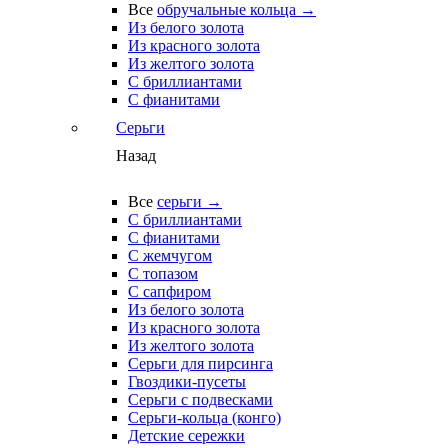
Все
обручальные кольца →
Из белого золота
Из красного золота
Из желтого золота
С бриллиантами
С фианитами
Серьги
Назад
Все
серьги →
С бриллиантами
С фианитами
С жемчугом
С топазом
С сапфиром
Из белого золота
Из красного золота
Из желтого золота
Серьги для пирсинга
Гвоздики-пусеты
Серьги с подвесками
Серьги-кольца (конго)
Детские сережки