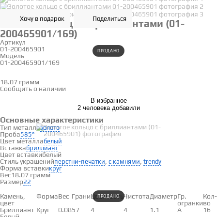
Хочу в подарок
Поделиться
Золотое кольцо с бриллиантами (01-
200465901/169)
Артикул
01-200465901
ПРОДАНО
Модель
01-200465901/169
22
18.07 грамм
Определить размер
Сообщить о наличии
В избранное
2 человека добавили
Основные характеристики
Тип металла
золото
Проба
585°
Цвет металла
белый
Вставка
бриллиант
Цвет вставки
белый
Стиль украшений
,
,
перстни-печатки
с камнями
trendy
Форма вставки
круг
Вес
18.07 грамм
Размер
22
Вставки
Камень,
Форма
Вес
Грани
Цветность
Чистота
Диаметр
Гр.
Кол-
ПРОДАНО
цвет
огранки
во
Бриллиант
Круг
0.08
57
4
4
1.1
А
16
Белый