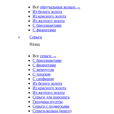
Все
обручальные кольца →
Из белого золота
Из красного золота
Из желтого золота
С бриллиантами
С фианитами
Серьги
Назад
Все
серьги →
С бриллиантами
С фианитами
С жемчугом
С топазом
С сапфиром
Из белого золота
Из красного золота
Из желтого золота
Серьги для пирсинга
Гвоздики-пусеты
Серьги с подвесками
Серьги-кольца (конго)