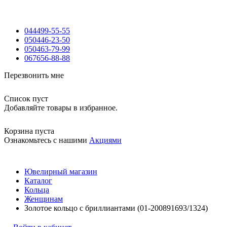
044
499-55-55
050
446-23-50
050
463-79-99
067
656-88-88
Перезвонить мне
Список пуст
Добавляйте товары в избранное.
Корзина пуста
Ознакомьтесь с нашими
Акциями
Ювелирный магазин
Каталог
Кольца
Женщинам
Золотое кольцо с бриллиантами (01-200891693/1324)