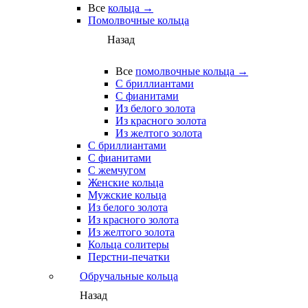
Все
кольца →
Помолвочные кольца
Назад
Все
помолвочные кольца →
С бриллиантами
С фианитами
Из белого золота
Из красного золота
Из желтого золота
С бриллиантами
С фианитами
С жемчугом
Женские кольца
Мужские кольца
Из белого золота
Из красного золота
Из желтого золота
Кольца солитеры
Перстни-печатки
Обручальные кольца
Назад