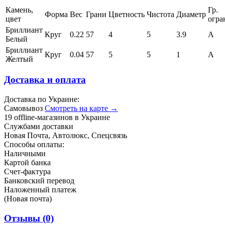
Камень,
Гр.
Форма
Вес
Грани
Цветность
Чистота
Диаметр
цвет
огра
Бриллиант
Круг
0.22
57
4
5
3.9
А
Белый
Бриллиант
Круг
0.04
57
5
5
1
А
Желтый
Доставка и оплата
Доставка по Украине:
Самовывоз
Смотреть на карте →
19 offline-магазинов в Украине
Службами доставки
Новая Почта, Автолюкс, Спецсвязь
Способы оплаты:
Наличными
Картой банка
Счет-фактура
Банковский перевод
Наложенный платеж
(Новая почта)
Отзывы
(0)