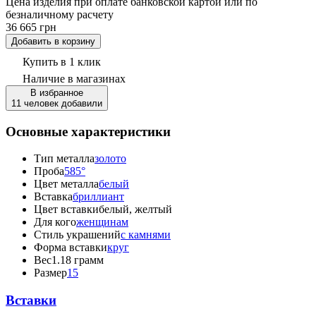
Цена изделия при оплате банковской картой или по
безналичному расчету
36 665 грн
Добавить в корзину
Купить в 1 клик
Наличие
в магазинах
В избранное
11 человек добавили
Основные характеристики
Тип металла
золото
Проба
585°
Цвет металла
белый
Вставка
бриллиант
Цвет вставки
белый, желтый
Для кого
женщинам
Стиль украшений
с камнями
Форма вставки
круг
Вес
1.18 грамм
Размер
15
Вставки