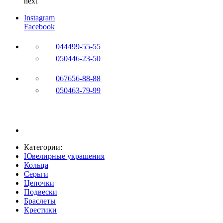
next
Instagram
Facebook
044
499-55-55
050
446-23-50
067
656-88-88
050
463-79-99
Категории:
Ювелирные украшения
Кольца
Серьги
Цепочки
Подвески
Браслеты
Крестики