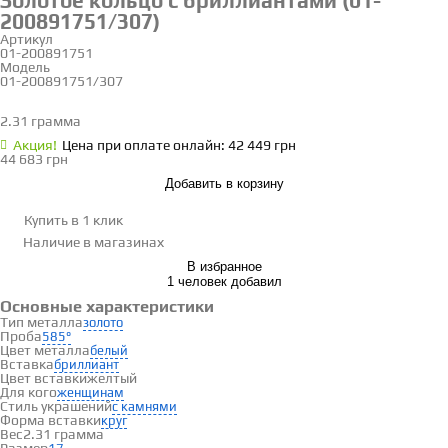
Золотое кольцо с бриллиантами (01-
200891751/307)
Артикул
01-200891751
Модель
01-200891751/307
17
2.31 грамма
Определить размер
Акция!
Цена при оплате онлайн: 42 449 грн
44 683 грн
Добавить в корзину
Купить в 1 клик
Наличие
в магазинах
В избранное
1 человек добавил
Основные характеристики
Тип металла
золото
Проба
585°
Цвет металла
белый
Вставка
бриллиант
Цвет вставки
желтый
Для кого
женщинам
Стиль украшений
с камнями
Форма вставки
круг
Вес
2.31 грамма