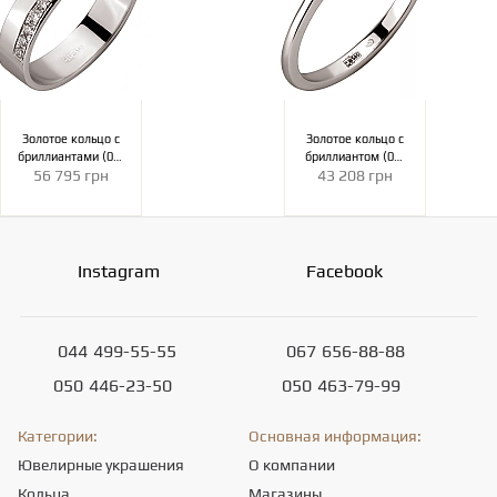
Золотое кольцо с
Золотое кольцо с
бриллиантами (01-
бриллиантом (01-
56 795 грн
43 208 грн
200913064)
200905453)
Instagram
Facebook
044
499-55-55
067
656-88-88
050
446-23-50
050
463-79-99
Категории:
Основная информация:
Ювелирные украшения
О компании
Кольца
Магазины