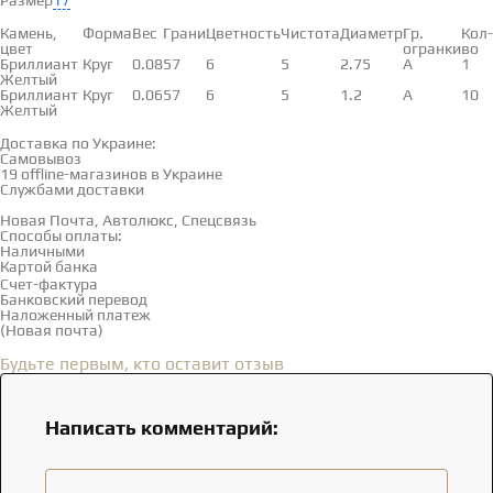
Размер
17
Вставки
Камень,
Форма
Вес
Грани
Цветность
Чистота
Диаметр
Гр.
Кол-
цвет
огранки
во
Бриллиант
Круг
0.08
57
6
5
2.75
А
1
Желтый
Бриллиант
Круг
0.06
57
6
5
1.2
А
10
Желтый
Доставка и оплата
Доставка по Украине:
Самовывоз
Смотреть на карте →
19 offline-магазинов в Украине
Службами доставки
Новая Почта, Автолюкс, Спецсвязь
Способы оплаты:
Наличными
Картой банка
Счет-фактура
Банковский перевод
Наложенный платеж
(Новая почта)
Отзывы
(0)
Будьте первым, кто оставит отзыв
Написать комментарий: