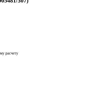
905481/307)
му расчету