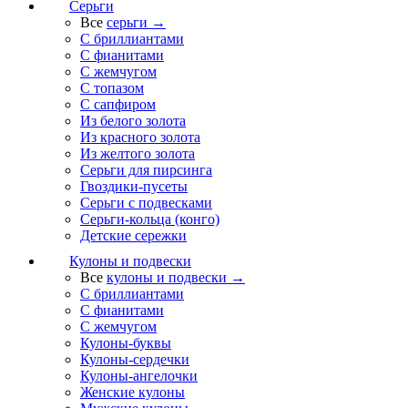
Серьги
Все
серьги →
С бриллиантами
С фианитами
С жемчугом
С топазом
С сапфиром
Из белого золота
Из красного золота
Из желтого золота
Серьги для пирсинга
Гвоздики-пусеты
Серьги с подвесками
Серьги-кольца (конго)
Детские сережки
Кулоны и подвески
Все
кулоны и подвески →
С бриллиантами
С фианитами
С жемчугом
Кулоны-буквы
Кулоны-сердечки
Кулоны-ангелочки
Женские кулоны