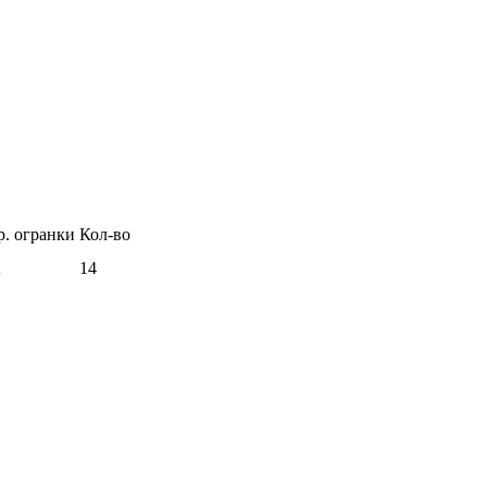
р. огранки
Кол-во
А
14