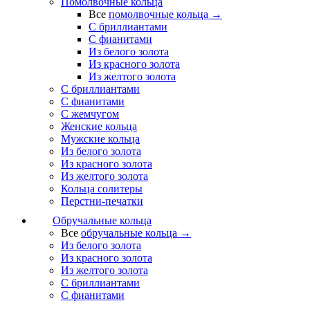
Помолвочные кольца
Все
помолвочные кольца →
С бриллиантами
С фианитами
Из белого золота
Из красного золота
Из желтого золота
С бриллиантами
С фианитами
С жемчугом
Женские кольца
Мужские кольца
Из белого золота
Из красного золота
Из желтого золота
Кольца солитеры
Перстни-печатки
Обручальные кольца
Все
обручальные кольца →
Из белого золота
Из красного золота
Из желтого золота
С бриллиантами
С фианитами