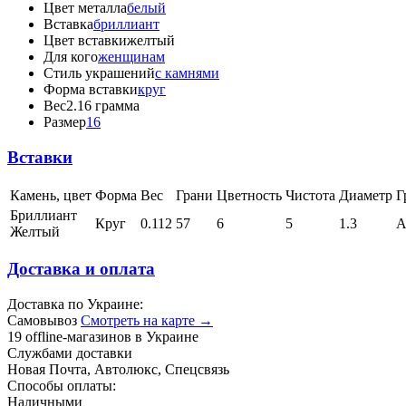
Цвет металла
белый
Вставка
бриллиант
Цвет вставки
желтый
Для кого
женщинам
Стиль украшений
с камнями
Форма вставки
круг
Вес
2.16 грамма
Размер
16
Вставки
Камень, цвет
Форма
Вес
Грани
Цветность
Чистота
Диаметр
Г
Бриллиант
Круг
0.112
57
6
5
1.3
Желтый
Доставка и оплата
Доставка по Украине:
Самовывоз
Смотреть на карте →
19 offline-магазинов в Украине
Службами доставки
Новая Почта, Автолюкс, Спецсвязь
Способы оплаты:
Наличными