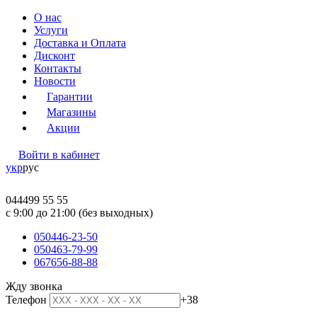
О нас
Услуги
Доставка и Оплата
Дисконт
Контакты
Новости
Гарантии
Магазины
Акции
Войти в кабинет
укр
рус
044
499 55 55
c 9:00 до 21:00 (без выходных)
050
446-23-50
050
463-79-99
067
656-88-88
Жду звонка
Телефон
+38