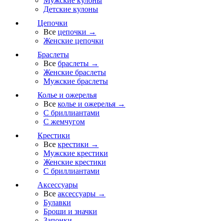
Мужские кулоны
Детские кулоны
Цепочки
Все
цепочки →
Женские цепочки
Браслеты
Все
браслеты →
Женские браслеты
Мужские браслеты
Колье и ожерелья
Все
колье и ожерелья →
С бриллиантами
С жемчугом
Крестики
Все
крестики →
Мужские крестики
Женские крестики
С бриллиантами
Аксессуары
Все
аксессуары →
Булавки
Броши и значки
Запонки