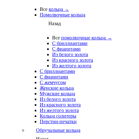
Все
кольца →
Помолвочные кольца
Назад
Все
помолвочные кольца →
С бриллиантами
С фианитами
Из белого золота
Из красного золота
Из желтого золота
С бриллиантами
С фианитами
С жемчугом
Женские кольца
Мужские кольца
Из белого золота
Из красного золота
Из желтого золота
Кольца солитеры
Перстни-печатки
Обручальные кольца
Назад