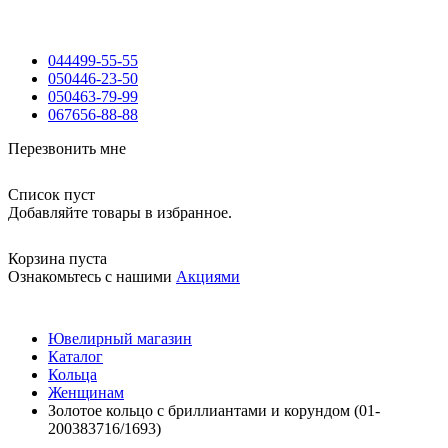
044
499-55-55
050
446-23-50
050
463-79-99
067
656-88-88
Перезвонить мне
Список пуст
Добавляйте товары в избранное.
Корзина пуста
Ознакомьтесь с нашими
Акциями
Ювелирный магазин
Каталог
Кольца
Женщинам
Золотое кольцо с бриллиантами и корундом (01-
200383716/1693)