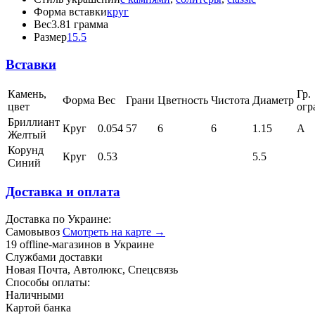
Форма вставки
круг
Вес
3.81 грамма
Размер
15.5
Вставки
Камень,
Гр.
Форма
Вес
Грани
Цветность
Чистота
Диаметр
цвет
огр
Бриллиант
Круг
0.054
57
6
6
1.15
А
Желтый
Корунд
Круг
0.53
5.5
Синий
Доставка и оплата
Доставка по Украине:
Самовывоз
Смотреть на карте →
19 offline-магазинов в Украине
Службами доставки
Новая Почта, Автолюкс, Спецсвязь
Способы оплаты:
Наличными
Картой банка