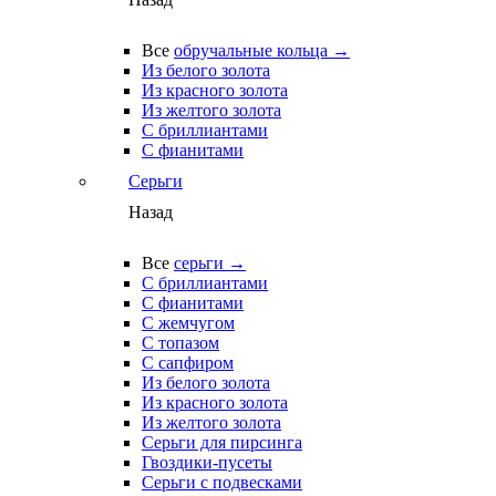
Все
обручальные кольца →
Из белого золота
Из красного золота
Из желтого золота
С бриллиантами
С фианитами
Серьги
Назад
Все
серьги →
С бриллиантами
С фианитами
С жемчугом
С топазом
С сапфиром
Из белого золота
Из красного золота
Из желтого золота
Серьги для пирсинга
Гвоздики-пусеты
Серьги с подвесками