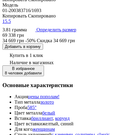
Модель
01-200383716/1693
Копировать
Скопировано
15.5
3.81 грамма
Определить размер
69 338 грн
34 669 грн
-50%
Скидка
34 669 грн
Добавить в корзину
Купить в 1 клик
Наличие
в магазинах
В избранное
8 человек добавили
Основные характеристики
Акция
цены пополам!
Тип металла
золото
Проба
585°
Цвет металла
белый
Вставка
бриллиант
,
корунд
Цвет вставки
желтый, синий
Для кого
женщинам
Стиль украшений
с камнями
,
солитеры
,
classic