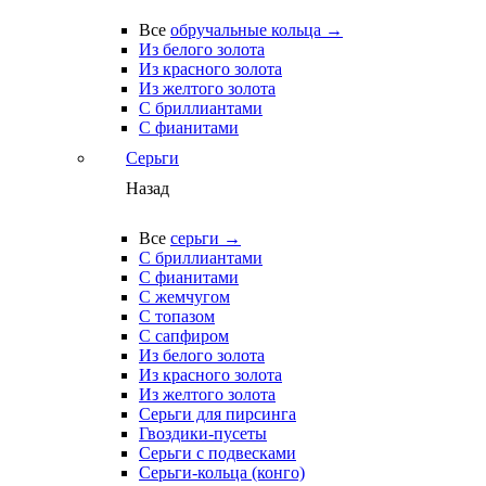
Все
обручальные кольца →
Из белого золота
Из красного золота
Из желтого золота
С бриллиантами
С фианитами
Серьги
Назад
Все
серьги →
С бриллиантами
С фианитами
С жемчугом
С топазом
С сапфиром
Из белого золота
Из красного золота
Из желтого золота
Серьги для пирсинга
Гвоздики-пусеты
Серьги с подвесками
Серьги-кольца (конго)