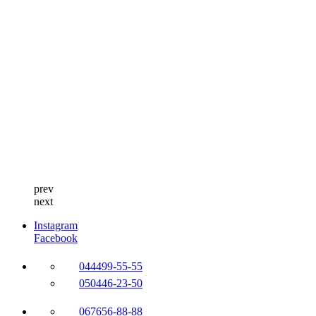
prev
next
Instagram
Facebook
044
499-55-55
050
446-23-50
067
656-88-88