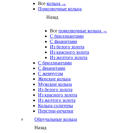
Все
кольца →
Помолвочные кольца
Назад
Все
помолвочные кольца →
С бриллиантами
С фианитами
Из белого золота
Из красного золота
Из желтого золота
С бриллиантами
С фианитами
С жемчугом
Женские кольца
Мужские кольца
Из белого золота
Из красного золота
Из желтого золота
Кольца солитеры
Перстни-печатки
Обручальные кольца
Назад