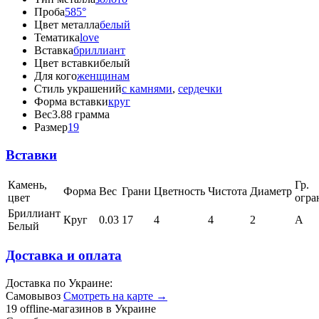
Проба
585°
Цвет металла
белый
Тематика
love
Вставка
бриллиант
Цвет вставки
белый
Для кого
женщинам
Стиль украшений
с камнями
,
сердечки
Форма вставки
круг
Вес
3.88 грамма
Размер
19
Вставки
Камень,
Гр.
Форма
Вес
Грани
Цветность
Чистота
Диаметр
цвет
огра
Бриллиант
Круг
0.03
17
4
4
2
А
Белый
Доставка и оплата
Доставка по Украине:
Самовывоз
Смотреть на карте →
19 offline-магазинов в Украине