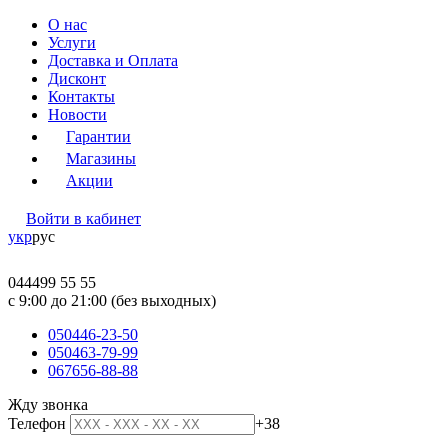
О нас
Услуги
Доставка и Оплата
Дисконт
Контакты
Новости
Гарантии
Магазины
Акции
Войти в кабинет
укр
рус
044
499 55 55
c 9:00 до 21:00 (без выходных)
050
446-23-50
050
463-79-99
067
656-88-88
Жду звонка
Телефон
+38