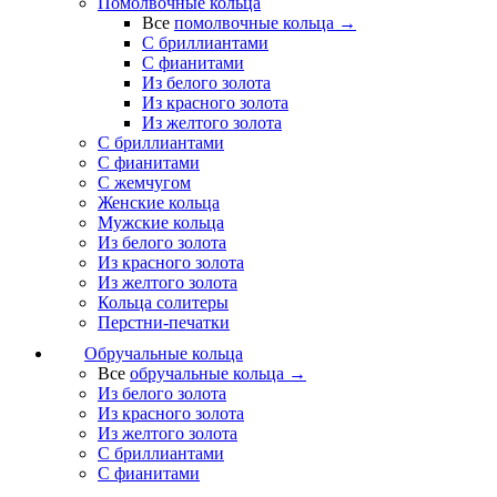
Помолвочные кольца
Все
помолвочные кольца →
С бриллиантами
С фианитами
Из белого золота
Из красного золота
Из желтого золота
С бриллиантами
С фианитами
С жемчугом
Женские кольца
Мужские кольца
Из белого золота
Из красного золота
Из желтого золота
Кольца солитеры
Перстни-печатки
Обручальные кольца
Все
обручальные кольца →
Из белого золота
Из красного золота
Из желтого золота
С бриллиантами
С фианитами