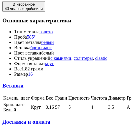
В избранное
40 человек добавили
Основные характеристики
Тип металла
золото
Проба
585°
Цвет металла
белый
Вставка
бриллиант
Цвет вставки
белый
Стиль украшений
с камнями
,
солитеры
,
classic
Форма вставки
круг
Вес
1.82 грамм
Размер
16
Вставки
Камень, цвет
Форма
Вес
Грани
Цветность
Чистота
Диаметр
Гр
Бриллиант
Круг
0.16
57
5
4
3.5
А
Белый
Доставка и оплата