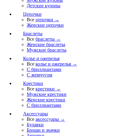
Мужские кулоны
Детские кулоны
Цепочки
Все
цепочки →
Женские цепочки
Браслеты
Все
браслеты →
Женские браслеты
Мужские браслеты
Колье и ожерелья
Все
колье и ожерелья →
С бриллиантами
С жемчугом
Крестики
Все
крестики →
Мужские крестики
Женские крестики
С бриллиантами
Аксессуары
Все
аксессуары →
Булавки
Броши и значки
Запонки