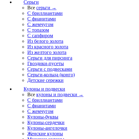
Серьги
Все
серьги →
С бриллиантами
С фианитами
С жемчугом
С топазом
С сапфиром
Из белого золота
Из красного золота
Из желтого золота
Серьги для пирсинга
Гвоздики-пусеты
Серьги с подвесками
Серьги-кольца (конго)
Детские сережки
Кулоны и подвески
Все
кулоны и подвески →
С бриллиантами
С фианитами
С жемчугом
Кулоны-буквы
Кулоны-сердечки
Кулоны-ангелочки
Женские кулоны