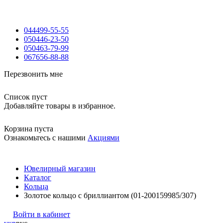
044
499-55-55
050
446-23-50
050
463-79-99
067
656-88-88
Перезвонить мне
Список пуст
Добавляйте товары в избранное.
Корзина пуста
Ознакомьтесь с нашими
Акциями
Ювелирный магазин
Каталог
Кольца
Золотое кольцо с бриллиантом (01-200159985/307)
Войти в кабинет