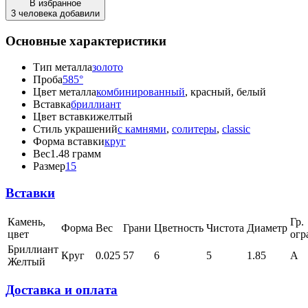
В избранное
3 человека добавили
Основные характеристики
Тип металла
золото
Проба
585°
Цвет металла
комбинированный
, красный, белый
Вставка
бриллиант
Цвет вставки
желтый
Стиль украшений
с камнями
,
солитеры
,
classic
Форма вставки
круг
Вес
1.48 грамм
Размер
15
Вставки
Камень,
Гр.
Форма
Вес
Грани
Цветность
Чистота
Диаметр
цвет
огр
Бриллиант
Круг
0.025
57
6
5
1.85
А
Желтый
Доставка и оплата