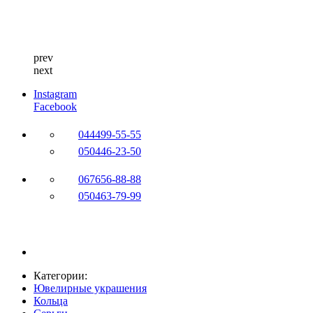
prev
next
Instagram
Facebook
044
499-55-55
050
446-23-50
067
656-88-88
050
463-79-99
Категории:
Ювелирные украшения
Кольца