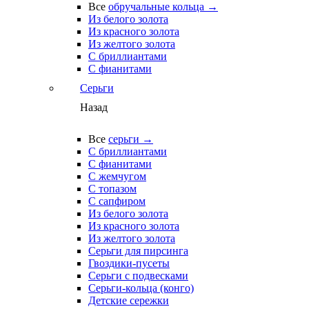
Все
обручальные кольца →
Из белого золота
Из красного золота
Из желтого золота
С бриллиантами
С фианитами
Серьги
Назад
Все
серьги →
С бриллиантами
С фианитами
С жемчугом
С топазом
С сапфиром
Из белого золота
Из красного золота
Из желтого золота
Серьги для пирсинга
Гвоздики-пусеты
Серьги с подвесками
Серьги-кольца (конго)
Детские сережки