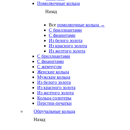
Помолвочные кольца
Назад
Все
помолвочные кольца →
С бриллиантами
С фианитами
Из белого золота
Из красного золота
Из желтого золота
С бриллиантами
С фианитами
С жемчугом
Женские кольца
Мужские кольца
Из белого золота
Из красного золота
Из желтого золота
Кольца солитеры
Перстни-печатки
Обручальные кольца
Назад