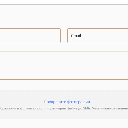
Email
Прикрепите фотографии
бражения в форматах jpg, png размером файла до 5Мб. Максимальное количес