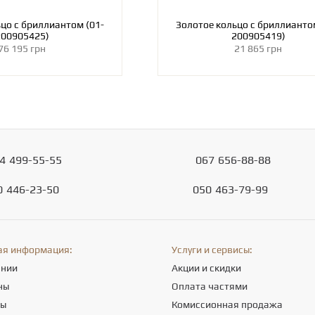
Золотое кольцо с бриллианто
200905425)
200905419)
76 195 грн
21 865 грн
4
499-55-55
067
656-88-88
0
446-23-50
050
463-79-99
ая информация:
Услуги и сервисы:
ании
Акции и скидки
ны
Оплата частями
ты
Комиссионная продажа