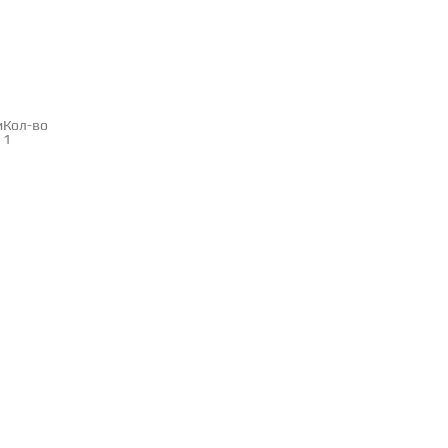
и
Кол-во
1