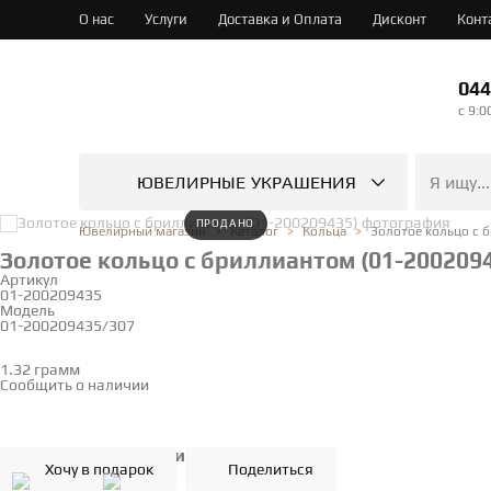
О нас
Услуги
Доставка и Оплата
Дисконт
Конт
044
c 9:0
ЮВЕЛИРНЫЕ УКРАШЕНИЯ
ПРОДАНО
Золотое кольцо с 
Ювелирный магазин
Каталог
Кольца
Золотое кольцо с бриллиантом (01-200209
Артикул
01-200209435
Модель
01-200209435/307
16
1.32 грамм
Определить размер
Сообщить о наличии
Основные характеристики
Хочу в подарок
Поделиться
Тип металла
золото
Проба
585°