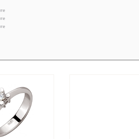
ите
ите
ите