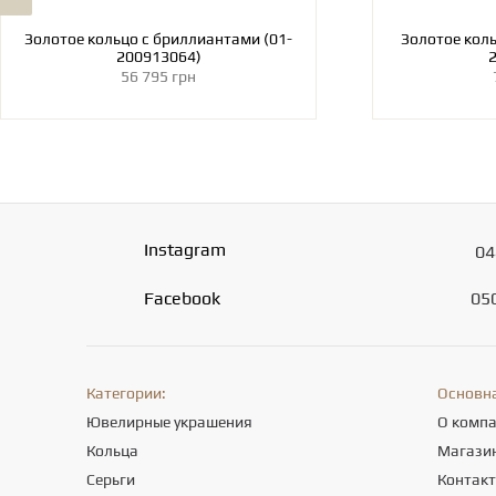
Золотое кольцо с бриллиантами (01-
Золотое кольцо с бриллиантом (01-
200913064)
56 795 грн
Instagram
04
Facebook
05
Категории:
Основн
Ювелирные украшения
О комп
Кольца
Магази
Серьги
Контак