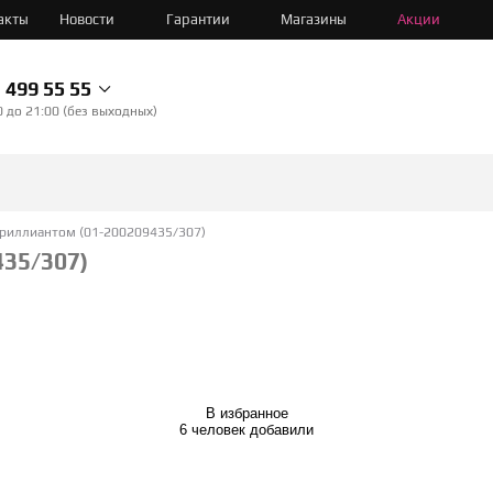
акты
Новости
Гарантии
Магазины
Акции
499 55 55
0 до 21:00 (без выходных)
бриллиантом (01-200209435/307)
435/307)
В избранное
6 человек добавили