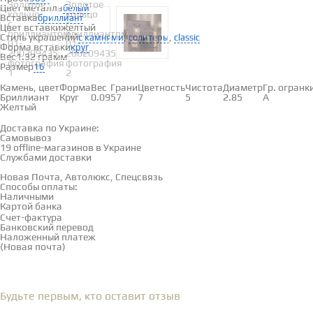
Цвет металла
белый
Вставка
бриллиант
Цвет вставки
желтый
Стиль украшений
,
,
с камнями
солитеры
classic
Форма вставки
круг
Вес
1.32 грамм
Размер
16
Вставки
Камень, цвет
Форма
Вес
Грани
Цветность
Чистота
Диаметр
Гр. огранк
Бриллиант
Круг
0.09
57
7
5
2.85
А
Желтый
Доставка и оплата
Доставка по Украине:
Самовывоз
Смотреть на карте →
19 offline-магазинов в Украине
Службами доставки
Новая Почта, Автолюкс, Спецсвязь
Способы оплаты:
Наличными
Картой банка
Счет-фактура
Банковский перевод
Наложенный платеж
(Новая почта)
Отзывы
(0)
Будьте первым, кто оставит отзыв