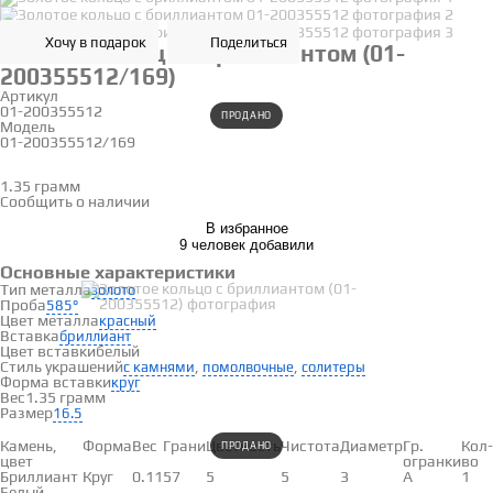
Хочу в подарок
Поделиться
Золотое кольцо с бриллиантом (01-
200355512/169)
Артикул
01-200355512
ПРОДАНО
Модель
01-200355512/169
16.5
1.35 грамм
Определить размер
Сообщить о наличии
В избранное
9 человек добавили
Основные характеристики
Тип металла
золото
Проба
585°
Цвет металла
красный
Вставка
бриллиант
Цвет вставки
белый
Стиль украшений
,
,
с камнями
помолвочные
солитеры
Форма вставки
круг
Вес
1.35 грамм
Размер
16.5
Вставки
Камень,
Форма
Вес
Грани
Цветность
Чистота
Диаметр
Гр.
Кол-
ПРОДАНО
цвет
огранки
во
Бриллиант
Круг
0.11
57
5
5
3
А
1
Белый