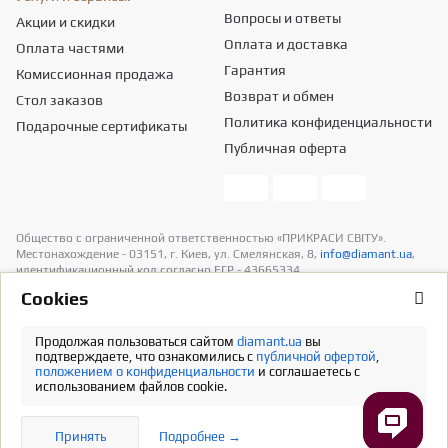
Вопросы и ответы
Акции и скидки
Оплата и доставка
Оплата частями
Гарантия
Комиссионная продажа
Возврат и обмен
Стол заказов
Политика конфиденциальности
Подарочные сертификаты
Публичная оферта
Общество с ограниченной ответственностью «ПРИКРАСИ СВІТУ».
Местонахождение - 03151, г. Киев, ул. Смелянская, 8,
info@diamant.ua
,
идентификационный код согласно ЕГР - 43665334.
Информация о стоимости доставки содержится в разделе «Оплата и
Сookies
доставка». В расчет стоимости товаров налогов не включено
Продолжая пользоваться сайтом
diamant.ua
вы
Полная версия
подтверждаете, что ознакомились с
публичной офертой
,
положением о конфиденциальности
и соглашаетесь с
использованием файлов cookie.
Принять
Подробнее →