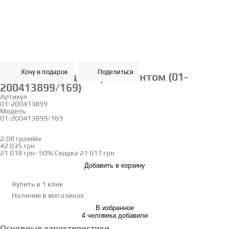
Хочу в подарок
Поделиться
Золотое кольцо с бриллиантом (01-
200413899/169)
Артикул
01-200413899
Модель
01-200413899/169
15
2.08 грамма
Определить размер
42 035 грн
21 018 грн
-50%
Скидка
21 017 грн
Добавить в корзину
Купить в 1 клик
Наличие
в магазинах
В избранное
4 человека добавили
Основные характеристики