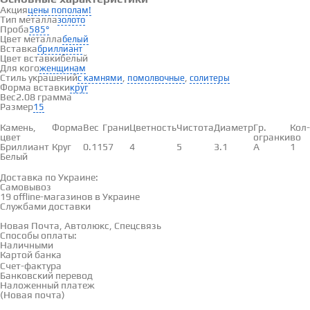
Акция
цены пополам!
Тип металла
золото
Проба
585°
Цвет металла
белый
Вставка
бриллиант
Цвет вставки
белый
Для кого
женщинам
Стиль украшений
,
,
с камнями
помолвочные
солитеры
Форма вставки
круг
Вес
2.08 грамма
Размер
15
Вставки
Камень,
Форма
Вес
Грани
Цветность
Чистота
Диаметр
Гр.
Кол-
цвет
огранки
во
Бриллиант
Круг
0.11
57
4
5
3.1
А
1
Белый
Доставка и оплата
Доставка по Украине:
Самовывоз
Смотреть на карте →
19 offline-магазинов в Украине
Службами доставки
Новая Почта, Автолюкс, Спецсвязь
Способы оплаты:
Наличными
Картой банка
Счет-фактура
Банковский перевод
Наложенный платеж
(Новая почта)
Отзывы
(0)