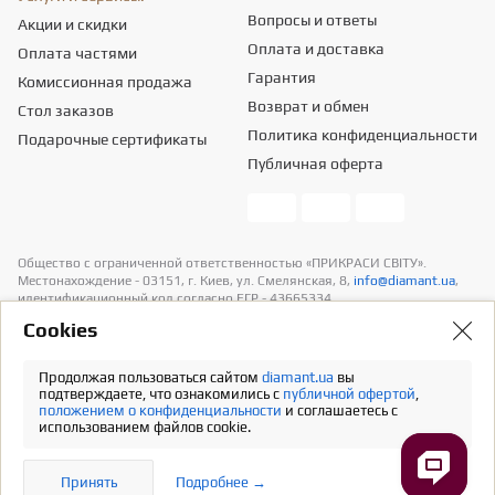
Вопросы и ответы
Акции и скидки
Оплата и доставка
Оплата частями
Гарантия
Комиссионная продажа
Возврат и обмен
Стол заказов
Политика конфиденциальности
Подарочные сертификаты
Публичная оферта
Общество с ограниченной ответственностью «ПРИКРАСИ СВІТУ».
Местонахождение - 03151, г. Киев, ул. Смелянская, 8,
info@diamant.ua
,
идентификационный код согласно ЕГР - 43665334.
Информация о стоимости доставки содержится в разделе «Оплата и
Сookies
доставка». В расчет стоимости товаров налогов не включено
Продолжая пользоваться сайтом
diamant.ua
вы
Полная версия
подтверждаете, что ознакомились с
публичной офертой
,
положением о конфиденциальности
и соглашаетесь с
использованием файлов cookie.
Принять
Подробнее →