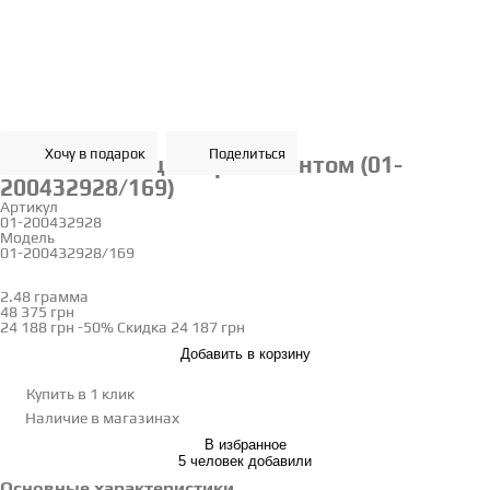
Хочу в подарок
Поделиться
Золотое кольцо с бриллиантом (01-
200432928/169)
Артикул
01-200432928
Модель
01-200432928/169
18
2.48 грамма
Определить размер
48 375 грн
24 188 грн
-50%
Скидка
24 187 грн
Добавить в корзину
Купить в 1 клик
Наличие
в магазинах
В избранное
5 человек добавили
Основные характеристики