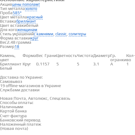
Акция
цены пополам!
Тип металла
золото
Проба
585°
Цвет металла
красный
Вставка
бриллиант
Цвет вставки
белый
Для кого
женщинам
Стиль украшений
,
,
с камнями
classic
солитеры
Форма вставки
круг
Вес
2.48 грамма
Размер
18
Вставки
Камень,
Форма
Вес
Грани
Цветность
Чистота
Диаметр
Гр.
Кол-
цвет
огранки
во
Бриллиант
Круг
0.11
57
5
5
3.1
А
1
Белый
Доставка и оплата
Доставка по Украине:
Самовывоз
Смотреть на карте →
19 offline-магазинов в Украине
Службами доставки
Новая Почта, Автолюкс, Спецсвязь
Способы оплаты:
Наличными
Картой банка
Счет-фактура
Банковский перевод
Наложенный платеж
(Новая почта)
Отзывы
(0)