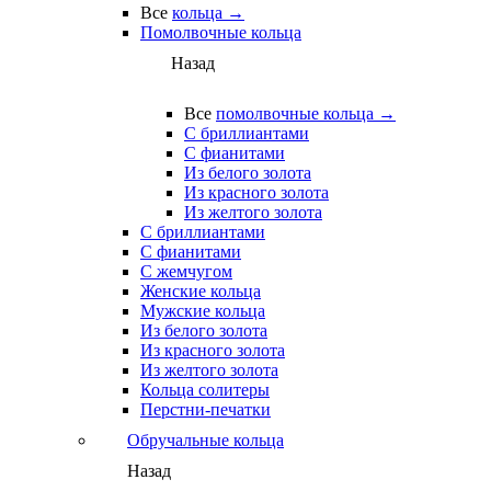
Все
кольца →
Помолвочные кольца
Назад
Все
помолвочные кольца →
С бриллиантами
С фианитами
Из белого золота
Из красного золота
Из желтого золота
С бриллиантами
С фианитами
С жемчугом
Женские кольца
Мужские кольца
Из белого золота
Из красного золота
Из желтого золота
Кольца солитеры
Перстни-печатки
Обручальные кольца
Назад