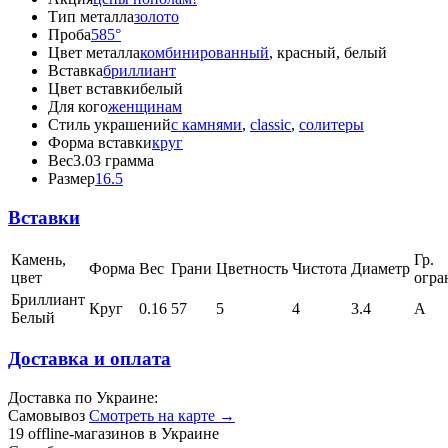
Тип металла
золото
Проба
585°
Цвет металла
комбинированный
, красный, белый
Вставка
бриллиант
Цвет вставки
белый
Для кого
женщинам
Стиль украшений
с камнями
,
classic
,
солитеры
Форма вставки
круг
Вес
3.03 грамма
Размер
16.5
Вставки
Камень,
Гр.
Форма
Вес
Грани
Цветность
Чистота
Диаметр
цвет
огра
Бриллиант
Круг
0.16
57
5
4
3.4
А
Белый
Доставка и оплата
Доставка по Украине:
Самовывоз
Смотреть на карте →
19 offline-магазинов в Украине