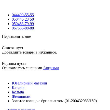
044
499-55-55
050
446-23-50
050
463-79-99
067
656-88-88
Перезвонить мне
Список пуст
Добавляйте товары в избранное.
Корзина пуста
Ознакомьтесь с нашими
Акциями
Ювелирный магазин
Каталог
Кольца
Женщинам
Золотое кольцо с бриллиантом (01-200432988/169)