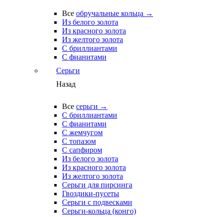
Все
обручальные кольца →
Из белого золота
Из красного золота
Из желтого золота
С бриллиантами
С фианитами
Серьги
Назад
Все
серьги →
С бриллиантами
С фианитами
С жемчугом
С топазом
С сапфиром
Из белого золота
Из красного золота
Из желтого золота
Серьги для пирсинга
Гвоздики-пусеты
Серьги с подвесками
Серьги-кольца (конго)