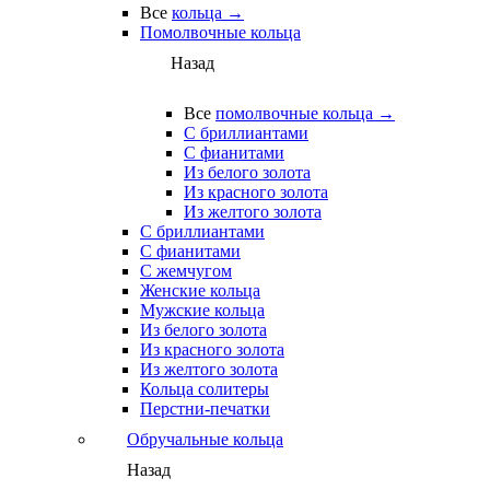
Все
кольца →
Помолвочные кольца
Назад
Все
помолвочные кольца →
С бриллиантами
С фианитами
Из белого золота
Из красного золота
Из желтого золота
С бриллиантами
С фианитами
С жемчугом
Женские кольца
Мужские кольца
Из белого золота
Из красного золота
Из желтого золота
Кольца солитеры
Перстни-печатки
Обручальные кольца
Назад