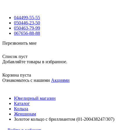
044
499-55-55
050
446-23-50
050
463-79-99
067
656-88-88
Перезвонить мне
Список пуст
Добавляйте товары в избранное.
Корзина пуста
Ознакомьтесь с нашими
Акциями
Ювелирный магазин
Каталог
Кольца
Женщинам
Золотое кольцо с бриллиантом (01-200438247/307)