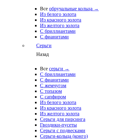
Все
обручальные кольца →
Из белого золота
Из красного золота
Из желтого золота
С бриллиантами
С фианитами
Серьги
Назад
Все
серьги →
С бриллиантами
С фианитами
С жемчугом
С топазом
С сапфиром
Из белого золота
Из красного золота
Из желтого золота
Серьги для пирсинга
Гвоздики-пусеты
Серьги с подвесками
Серьги-кольца (конго)