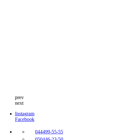
prev
next
Instagram
Facebook
044
499-55-55
050
446-23-50