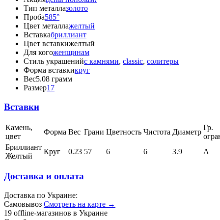
Тип металла
золото
Проба
585°
Цвет металла
желтый
Вставка
бриллиант
Цвет вставки
желтый
Для кого
женщинам
Стиль украшений
с камнями
,
classic
,
солитеры
Форма вставки
круг
Вес
5.08 грамм
Размер
17
Вставки
Камень,
Гр.
Форма
Вес
Грани
Цветность
Чистота
Диаметр
цвет
огра
Бриллиант
Круг
0.23
57
6
6
3.9
А
Желтый
Доставка и оплата
Доставка по Украине:
Самовывоз
Смотреть на карте →
19 offline-магазинов в Украине