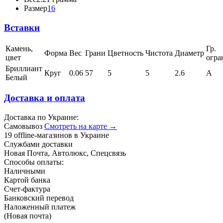
Размер
16
Вставки
Камень,
Гр.
Форма
Вес
Грани
Цветность
Чистота
Диаметр
цвет
огра
Бриллиант
Круг
0.06
57
5
5
2.6
А
Белый
Доставка и оплата
Доставка по Украине:
Самовывоз
Смотреть на карте →
19 offline-магазинов в Украине
Службами доставки
Новая Почта, Автолюкс, Спецсвязь
Способы оплаты:
Наличными
Картой банка
Счет-фактура
Банковский перевод
Наложенный платеж
(Новая почта)