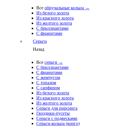
Все
обручальные кольца →
Из белого золота
Из красного золота
Из желтого золота
С бриллиантами
С фианитами
Серьги
Назад
Все
серьги →
С бриллиантами
С фианитами
С жемчугом
С топазом
С сапфиром
Из белого золота
Из красного золота
Из желтого золота
Серьги для пирсинга
Гвоздики-пусеты
Серьги с подвесками
Серьги-кольца (конго)