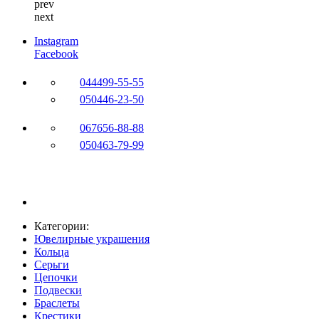
prev
next
Instagram
Facebook
044
499-55-55
050
446-23-50
067
656-88-88
050
463-79-99
Категории:
Ювелирные украшения
Кольца
Серьги
Цепочки
Подвески
Браслеты
Крестики