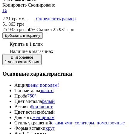
Копировать
Скопировано
16
2.21 грамма
Определить размер
51 863 грн
25 932 грн
-50%
Скидка
25 931 грн
Добавить в корзину
Купить в 1 клик
Наличие
в магазинах
В избранное
1 человек добавил
Основные характеристики
Акция
цены пополам!
Тип металла
золото
Проба
750°
Цвет металла
белый
Вставка
бриллиант
Цвет вставки
белый
Для кого
женщинам
Стиль украшений
с камнями
,
солитеры
,
помолвочные
Форма вставки
круг
Вес
2.21 грамма