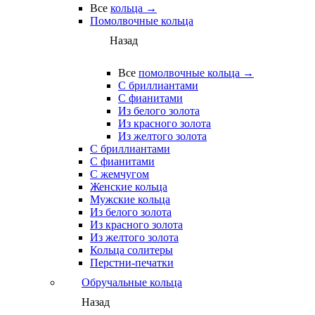
Все
кольца →
Помолвочные кольца
Назад
Все
помолвочные кольца →
С бриллиантами
С фианитами
Из белого золота
Из красного золота
Из желтого золота
С бриллиантами
С фианитами
С жемчугом
Женские кольца
Мужские кольца
Из белого золота
Из красного золота
Из желтого золота
Кольца солитеры
Перстни-печатки
Обручальные кольца
Назад