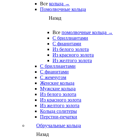
Все
кольца →
Помолвочные кольца
Назад
Все
помолвочные кольца →
С бриллиантами
С фианитами
Из белого золота
Из красного золота
Из желтого золота
С бриллиантами
С фианитами
С жемчугом
Женские кольца
Мужские кольца
Из белого золота
Из красного золота
Из желтого золота
Кольца солитеры
Перстни-печатки
Обручальные кольца
Назад