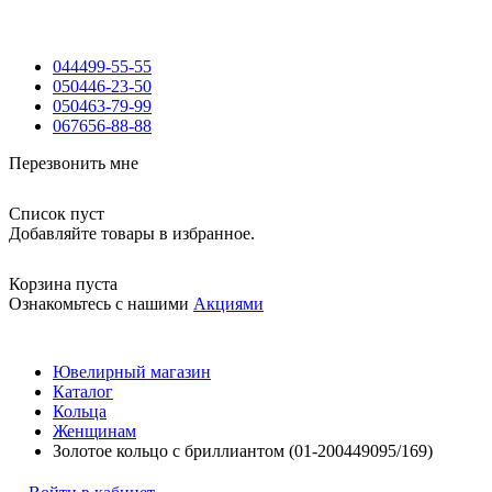
044
499-55-55
050
446-23-50
050
463-79-99
067
656-88-88
Перезвонить мне
Список пуст
Добавляйте товары в избранное.
Корзина пуста
Ознакомьтесь с нашими
Акциями
Ювелирный магазин
Каталог
Кольца
Женщинам
Золотое кольцо с бриллиантом (01-200449095/169)