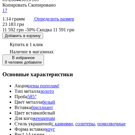
Копировать
Скопировано
17
1.14 грамм
Определить размер
23 183 грн
11 592 грн
-50%
Скидка
11 591 грн
Добавить в корзину
Купить в 1 клик
Наличие
в магазинах
В избранное
8 человек добавили
Основные характеристики
Акция
цены пополам!
Тип металла
золото
Проба
585°
Цвет металла
белый
Вставка
бриллиант
Цвет вставки
белый
Для кого
женщинам
Стиль украшений
с камнями
,
солитеры
,
помолвочные
Форма вставки
круг
Вес
1.14 грамм