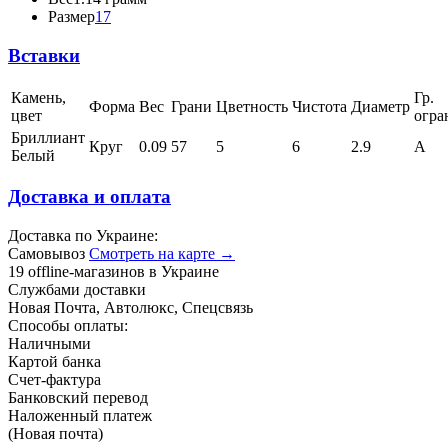
Размер
17
Вставки
Камень,
Гр.
Форма
Вес
Грани
Цветность
Чистота
Диаметр
цвет
огра
Бриллиант
Круг
0.09
57
5
6
2.9
А
Белый
Доставка и оплата
Доставка по Украине:
Самовывоз
Смотреть на карте →
19 offline-магазинов в Украине
Службами доставки
Новая Почта, Автолюкс, Спецсвязь
Способы оплаты:
Наличными
Картой банка
Счет-фактура
Банковский перевод
Наложенный платеж
(Новая почта)