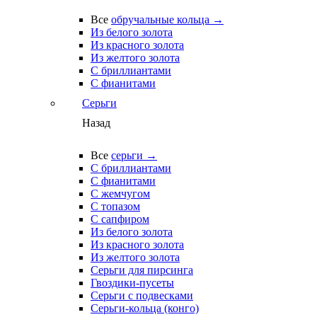
Все
обручальные кольца →
Из белого золота
Из красного золота
Из желтого золота
С бриллиантами
С фианитами
Серьги
Назад
Все
серьги →
С бриллиантами
С фианитами
С жемчугом
С топазом
С сапфиром
Из белого золота
Из красного золота
Из желтого золота
Серьги для пирсинга
Гвоздики-пусеты
Серьги с подвесками
Серьги-кольца (конго)