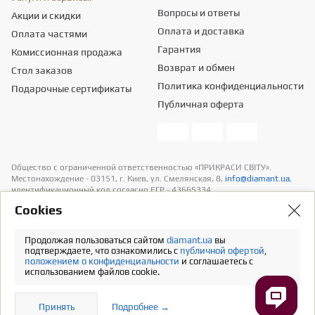
Вопросы и ответы
Акции и скидки
Оплата и доставка
Оплата частями
Гарантия
Комиссионная продажа
Возврат и обмен
Стол заказов
Политика конфиденциальности
Подарочные сертификаты
Публичная оферта
Общество с ограниченной ответственностью «ПРИКРАСИ СВІТУ».
Местонахождение - 03151, г. Киев, ул. Смелянская, 8,
info@diamant.ua
,
идентификационный код согласно ЕГР - 43665334.
Информация о стоимости доставки содержится в разделе «Оплата и
Сookies
доставка». В расчет стоимости товаров налогов не включено
Продолжая пользоваться сайтом
diamant.ua
вы
Полная версия
подтверждаете, что ознакомились с
публичной офертой
,
положением о конфиденциальности
и соглашаетесь с
использованием файлов cookie.
Принять
Подробнее →