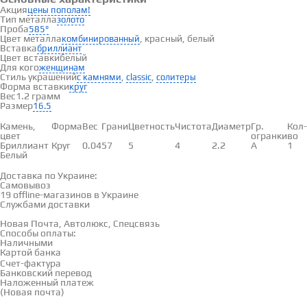
Акция
цены пополам!
Тип металла
золото
Проба
585°
Цвет металла
, красный, белый
комбинированный
Вставка
бриллиант
Цвет вставки
белый
Для кого
женщинам
Стиль украшений
,
,
с камнями
classic
солитеры
Форма вставки
круг
Вес
1.2 грамм
Размер
16.5
Вставки
Камень,
Форма
Вес
Грани
Цветность
Чистота
Диаметр
Гр.
Кол-
цвет
огранки
во
Бриллиант
Круг
0.04
57
5
4
2.2
А
1
Белый
Доставка и оплата
Доставка по Украине:
Самовывоз
Смотреть на карте →
19 offline-магазинов в Украине
Службами доставки
Новая Почта, Автолюкс, Спецсвязь
Способы оплаты:
Наличными
Картой банка
Счет-фактура
Банковский перевод
Наложенный платеж
(Новая почта)
Отзывы
(0)