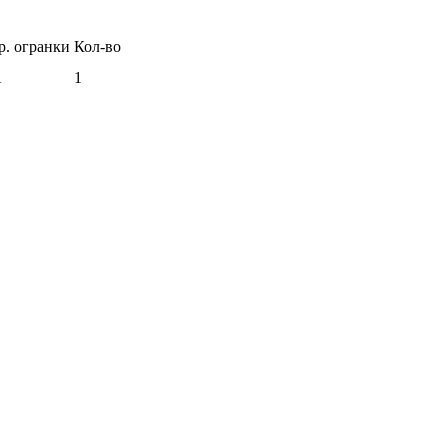
р. огранки
Кол-во
А
1