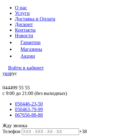
О нас
Услуги
Доставка и Оплата
Дисконт
Контакты
Новости
Гарантии
Магазины
Акции
Войти в кабинет
укр
рус
044
499 55 55
c 9:00 до 21:00 (без выходных)
050
446-23-50
050
463-79-99
067
656-88-88
Жду звонка
Телефон
+38