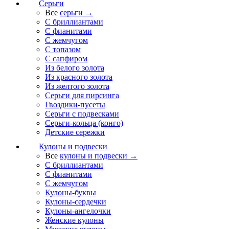
Серьги
Все
серьги →
С бриллиантами
С фианитами
С жемчугом
С топазом
С сапфиром
Из белого золота
Из красного золота
Из желтого золота
Серьги для пирсинга
Гвоздики-пусеты
Серьги с подвесками
Серьги-кольца (конго)
Детские сережки
Кулоны и подвески
Все
кулоны и подвески →
С бриллиантами
С фианитами
С жемчугом
Кулоны-буквы
Кулоны-сердечки
Кулоны-ангелочки
Женские кулоны