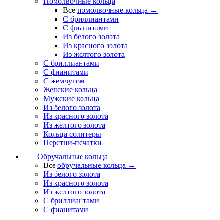
Помолвочные кольца
Все
помолвочные кольца →
С бриллиантами
С фианитами
Из белого золота
Из красного золота
Из желтого золота
С бриллиантами
С фианитами
С жемчугом
Женские кольца
Мужские кольца
Из белого золота
Из красного золота
Из желтого золота
Кольца солитеры
Перстни-печатки
Обручальные кольца
Все
обручальные кольца →
Из белого золота
Из красного золота
Из желтого золота
С бриллиантами
С фианитами