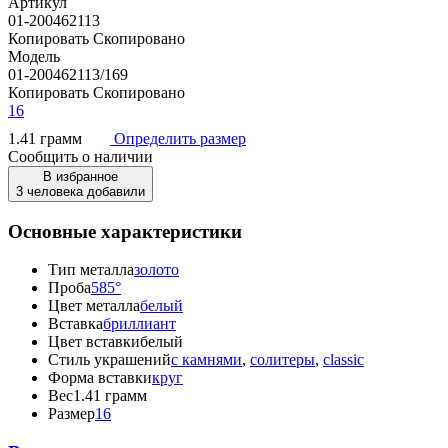
Артикул
01-200462113
Копировать
Скопировано
Модель
01-200462113/169
Копировать
Скопировано
16
1.41 грамм
Определить размер
Сообщить о наличии
В избранное
3 человека добавили
Основные характеристики
Тип металла
золото
Проба
585°
Цвет металла
белый
Вставка
бриллиант
Цвет вставки
белый
Стиль украшений
с камнями
,
солитеры
,
classic
Форма вставки
круг
Вес
1.41 грамм
Размер
16