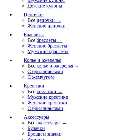
Мужские кулоны
Детские кулоны
Цепочки
Все
цепочки →
Женские цепочки
Браслеты
Все
браслеты →
Женские браслеты
Мужские браслеты
Колье и ожерелья
Все
колье и ожерелья →
С бриллиантами
С жемчугом
Крестики
Все
крестики →
Мужские крестики
Женские крестики
С бриллиантами
Аксессуары
Все
аксессуары →
Булавки
Броши и значки
Запонки