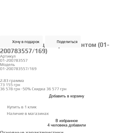
Хочу в подарок
Поделиться
Золотое кольцо с бриллиантом (01-
200783557/169)
Артикул
01-200783557
Модель
01-200783557/169
16
2.83 грамма
Определить размер
73 155 грн
36 578 грн
-50%
Скидка
36 577 грн
Добавить в корзину
Купить в 1 клик
Наличие
в магазинах
В избранное
4 человека добавили
Основные характеристики