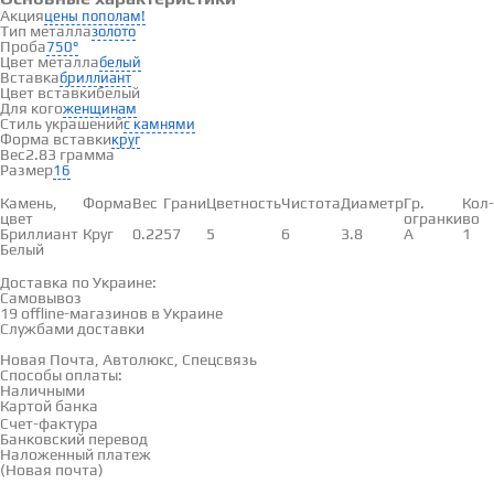
Акция
цены пополам!
Тип металла
золото
Проба
750°
Цвет металла
белый
Вставка
бриллиант
Цвет вставки
белый
Для кого
женщинам
Стиль украшений
с камнями
Форма вставки
круг
Вес
2.83 грамма
Размер
16
Вставки
Камень,
Форма
Вес
Грани
Цветность
Чистота
Диаметр
Гр.
Кол-
цвет
огранки
во
Бриллиант
Круг
0.22
57
5
6
3.8
А
1
Белый
Доставка и оплата
Доставка по Украине:
Самовывоз
Смотреть на карте →
19 offline-магазинов в Украине
Службами доставки
Новая Почта, Автолюкс, Спецсвязь
Способы оплаты:
Наличными
Картой банка
Счет-фактура
Банковский перевод
Наложенный платеж
(Новая почта)
Отзывы
(0)