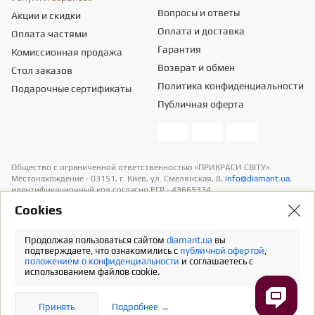
Вопросы и ответы
Акции и скидки
Оплата и доставка
Оплата частями
Гарантия
Комиссионная продажа
Возврат и обмен
Стол заказов
Политика конфиденциальности
Подарочные сертификаты
Публичная оферта
Общество с ограниченной ответственностью «ПРИКРАСИ СВІТУ».
Местонахождение - 03151, г. Киев, ул. Смелянская, 8,
info@diamant.ua
,
идентификационный код согласно ЕГР - 43665334.
Информация о стоимости доставки содержится в разделе «Оплата и
Сookies
доставка». В расчет стоимости товаров налогов не включено
Продолжая пользоваться сайтом
diamant.ua
вы
Полная версия
подтверждаете, что ознакомились с
публичной офертой
,
положением о конфиденциальности
и соглашаетесь с
использованием файлов cookie.
Принять
Подробнее →