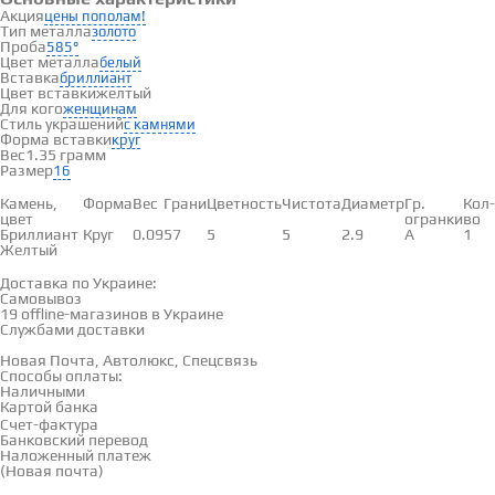
Акция
цены пополам!
Тип металла
золото
Проба
585°
Цвет металла
белый
Вставка
бриллиант
Цвет вставки
желтый
Для кого
женщинам
Стиль украшений
с камнями
Форма вставки
круг
Вес
1.35 грамм
Размер
16
Вставки
Камень,
Форма
Вес
Грани
Цветность
Чистота
Диаметр
Гр.
Кол-
цвет
огранки
во
Бриллиант
Круг
0.09
57
5
5
2.9
А
1
Желтый
Доставка и оплата
Доставка по Украине:
Самовывоз
Смотреть на карте →
19 offline-магазинов в Украине
Службами доставки
Новая Почта, Автолюкс, Спецсвязь
Способы оплаты:
Наличными
Картой банка
Счет-фактура
Банковский перевод
Наложенный платеж
(Новая почта)
Отзывы
(0)