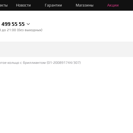
акты
Новости
Гарантии
Магазины
Акции
499 55 55
0 до 21:00 (без выходных)
отое кольцо с бриллиантом (01-200891744/307)