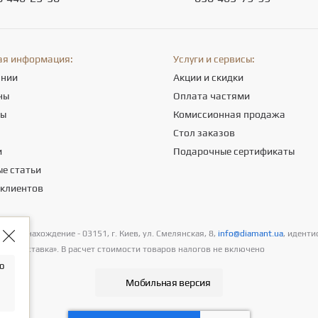
ая информация:
Услуги и сервисы:
ании
Акции и скидки
ны
Оплата частями
ты
Комиссионная продажа
а
Стол заказов
и
Подарочные сертификаты
е статьи
 клиентов
естонахождение - 03151, г. Киев, ул. Смелянская, 8,
info@diamant.ua
, иденти
а и доставка». В расчет стоимости товаров налогов не включено
о
Мобильная версия