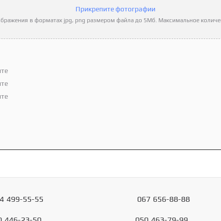
Прикрепите фотографии
бражения в форматах jpg, png размером файла до 5Мб. Максимальное количес
ите
ите
ите
4
499-55-55
067
656-88-88
0
446-23-50
050
463-79-99