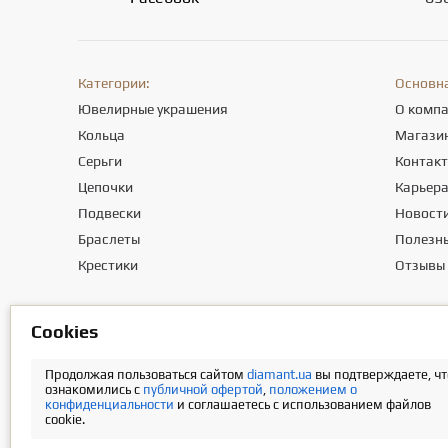
Категории:
Основн
Ювелирные украшения
О комп
Кольца
Магази
Серьги
Контак
Цепочки
Карьер
Подвески
Новост
Браслеты
Полезны
Крестики
Отзывы
Сookies
Общество с ограниченной ответственностью «ПРИКРАСИ СВІТУ». М
Информация о стоимости доставки содержится в разделе «Оплат
Продолжая пользоваться сайтом
diamant.ua
вы подтверждаете, чт
ознакомились с
публичной офертой
,
положением о
конфиденциальности
и соглашаетесь с использованием файлов
cookie.